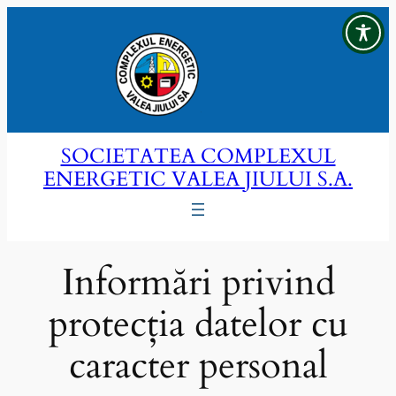
Sari
la
conținut
SOCIETATEA COMPLEXUL
ENERGETIC VALEA JIULUI S.A.
Informări privind
protecția datelor cu
caracter personal