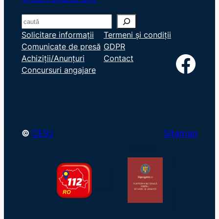
S
e
Solicitare informații
Termeni și condiții
Comunicate de presă
GDPR
a
Facebook
Achiziții/Anunțuri
Contact
r
Concursuri angajare
c
h
©
CEVJ
Sitemap