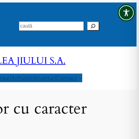
Search
 JIULUI S.A.
suri
Achiziții/Anunțuri
Contact
or cu caracter