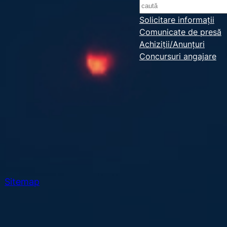
S
e
Solicitare informații
Comunicate de presă
a
Achiziții/Anunțuri
r
Concursuri angajare
c
h
Sitemap