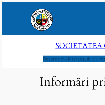
Sari
la
conținut
SOCIETATEA 
Despre noi
Interes public
Int
Informări pri