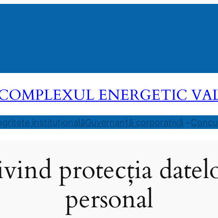
COMPLEXUL ENERGETIC VALEA
egritate instituțională
Guvernanță corporativă
Concur
vind protecția datel
personal