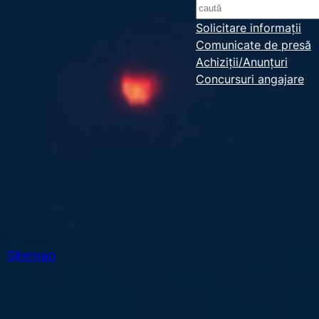
S
e
Solicitare informații
Comunicate de presă
a
Achiziții/Anunțuri
r
Concursuri angajare
c
h
Sitemap