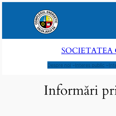
Sari
la
conținut
SOCIETATEA 
Despre noi
Interes public
Int
Informări pri