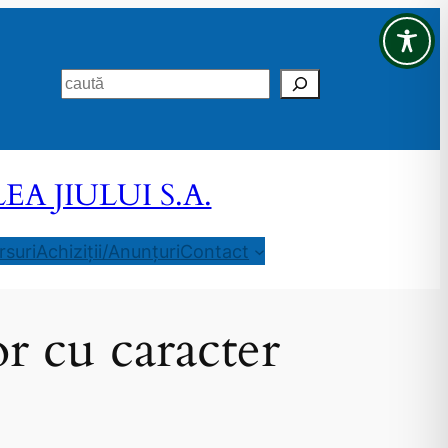
Search
 JIULUI S.A.
suri
Achiziții/Anunțuri
Contact
or cu caracter