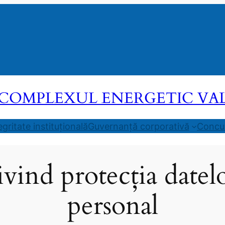
COMPLEXUL ENERGETIC VALEA
egritate instituțională
Guvernanță corporativă
Concur
vind protecția datel
personal