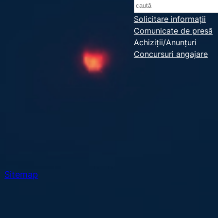
S
e
Solicitare informații
Comunicate de presă
a
Achiziții/Anunțuri
r
Concursuri angajare
c
h
Sitemap