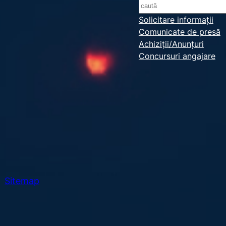
S
e
Solicitare informații
Comunicate de presă
a
Achiziții/Anunțuri
r
Concursuri angajare
c
h
Sitemap