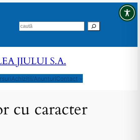
Search
 JIULUI S.A.
suri
Achiziții/Anunțuri
Contact
or cu caracter