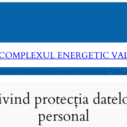
COMPLEXUL ENERGETIC VALEA
egritate instituțională
Guvernanță corporativă
Concur
vind protecția datel
personal