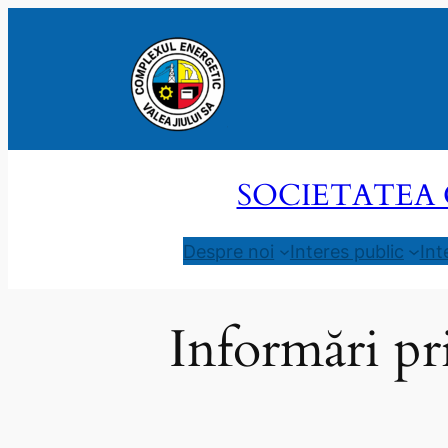
Sari
la
conținut
SOCIETATEA 
Despre noi
Interes public
Int
Informări pri