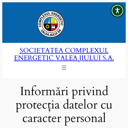
Sari
la
conținut
SOCIETATEA COMPLEXUL
ENERGETIC VALEA JIULUI S.A.
Informări privind
protecția datelor cu
caracter personal