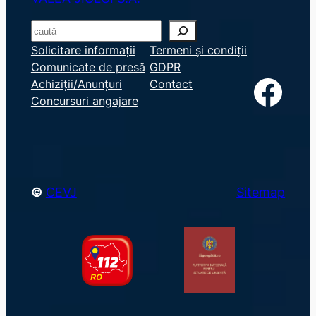
S
e
Solicitare informații
Termeni și condiții
Comunicate de presă
GDPR
a
Facebook
Achiziții/Anunțuri
Contact
r
Concursuri angajare
c
h
©
CEVJ
Sitemap