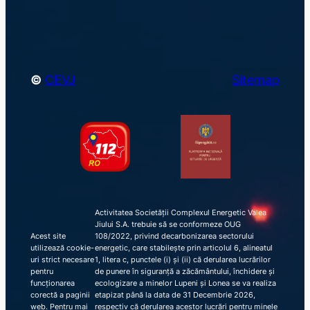
h
©
CEVJ
Sitemap
Activitatea Societății Complexul Energetic Valea
Jiului S.A. trebuie să se conformeze OUG
Acest site
108/2022, privind decarbonizarea sectorului
utilizează cookie-
energetic, care stabilește prin articolul 6, alineatul
uri strict necesare
1, litera c, punctele (i) și (ii) că derularea lucrărilor
pentru
de punere în siguranță a zăcământului, închidere și
funcționarea
ecologizare a minelor Lupeni și Lonea se va realiza
corectă a paginii
etapizat până la data de 31 Decembrie 2026,
web. Pentru mai
respectiv că derularea acestor lucrări pentru minele