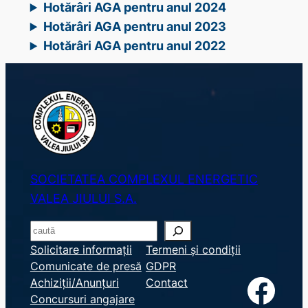
Hotărâri AGA pentru anul 2024
Hotărâri AGA pentru anul 2023
Hotărâri AGA pentru anul 2022
SOCIETATEA COMPLEXUL ENERGETIC
VALEA JIULUI S.A.
S
e
Solicitare informații
Termeni și condiții
Comunicate de presă
GDPR
a
Facebook
Achiziții/Anunțuri
Contact
r
Concursuri angajare
c