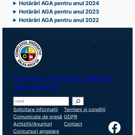
Hotărâri AGA pentru anul 2024
Hotărâri AGA pentru anul 2023
Hotărâri AGA pentru anul 2022
SOCIETATEA COMPLEXUL ENERGETIC
VALEA JIULUI S.A.
S
e
Solicitare informații
Termeni și condiții
Comunicate de presă
GDPR
a
Facebook
Achiziții/Anunțuri
Contact
r
Concursuri angajare
c