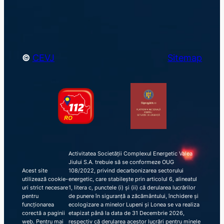
h
©
CEVJ
Sitemap
Activitatea Societății Complexul Energetic Valea
Jiului S.A. trebuie să se conformeze OUG
Acest site
108/2022, privind decarbonizarea sectorului
utilizează cookie-
energetic, care stabilește prin articolul 6, alineatul
uri strict necesare
1, litera c, punctele (i) și (ii) că derularea lucrărilor
pentru
de punere în siguranță a zăcământului, închidere și
funcționarea
ecologizare a minelor Lupeni și Lonea se va realiza
corectă a paginii
etapizat până la data de 31 Decembrie 2026,
web. Pentru mai
respectiv că derularea acestor lucrări pentru minele