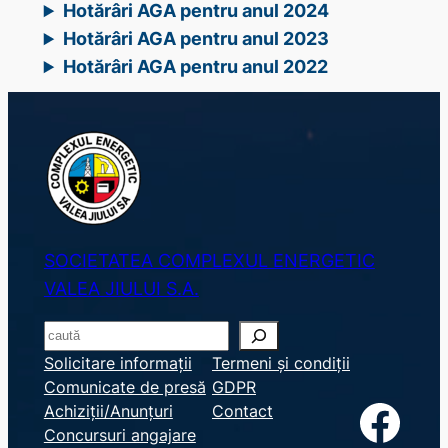
Hotărâri AGA pentru anul 2024
Hotărâri AGA pentru anul 2023
Hotărâri AGA pentru anul 2022
SOCIETATEA COMPLEXUL ENERGETIC
VALEA JIULUI S.A.
S
e
Solicitare informații
Termeni și condiții
Comunicate de presă
GDPR
a
Facebook
Achiziții/Anunțuri
Contact
r
Concursuri angajare
c