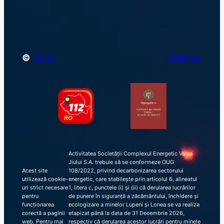
h
©
CEVJ
Sitemap
Activitatea Societății Complexul Energetic Valea
Jiului S.A. trebuie să se conformeze OUG
Acest site
108/2022, privind decarbonizarea sectorului
utilizează cookie-
energetic, care stabilește prin articolul 6, alineatul
uri strict necesare
1, litera c, punctele (i) și (ii) că derularea lucrărilor
pentru
de punere în siguranță a zăcământului, închidere și
funcționarea
ecologizare a minelor Lupeni și Lonea se va realiza
corectă a paginii
etapizat până la data de 31 Decembrie 2026,
web. Pentru mai
respectiv că derularea acestor lucrări pentru minele