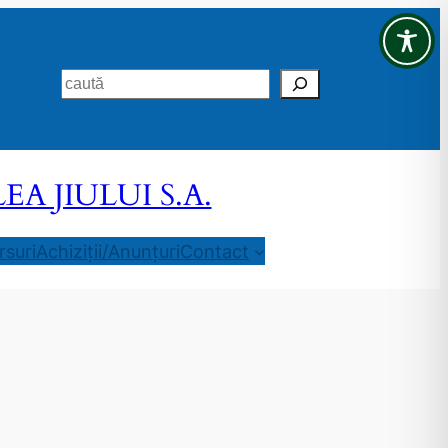
Search
 JIULUI S.A.
suri
Achiziții/Anunțuri
Contact