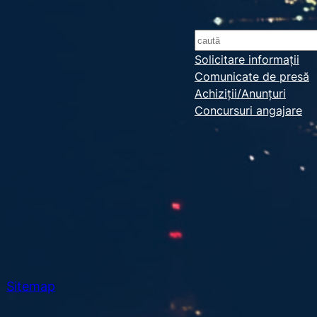
S
e
Solicitare informații
Comunicate de presă
a
Achiziții/Anunțuri
r
Concursuri angajare
c
h
Sitemap