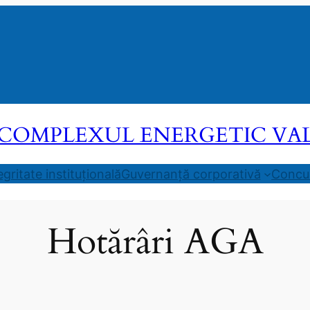
COMPLEXUL ENERGETIC VALEA
egritate instituțională
Guvernanță corporativă
Concur
Hotărâri AGA