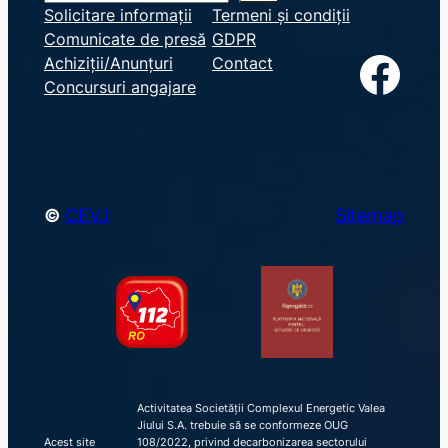
e
Solicitare informații
Termeni și condiții
Comunicate de presă
GDPR
a
Facebook
Achiziții/Anunțuri
Contact
r
Concursuri angajare
c
h
©
CEVJ
Sitemap
Activitatea Societății Complexul Energetic Valea
Jiului S.A. trebuie să se conformeze OUG
Acest site
108/2022, privind decarbonizarea sectorului