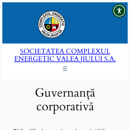
Sari
la
conținut
SOCIETATEA COMPLEXUL
ENERGETIC VALEA JIULUI S.A.
Guvernanță
corporativă