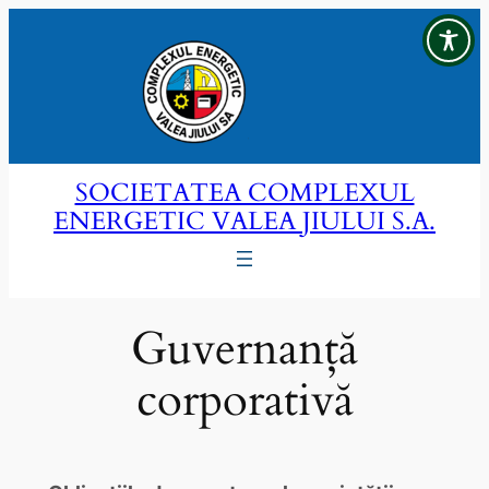
Sari
la
conținut
SOCIETATEA COMPLEXUL
ENERGETIC VALEA JIULUI S.A.
Guvernanță
corporativă