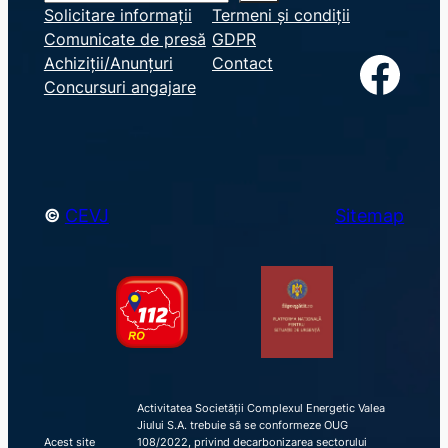
e
Solicitare informații
Termeni și condiții
Comunicate de presă
GDPR
a
Facebook
Achiziții/Anunțuri
Contact
r
Concursuri angajare
c
h
©
CEVJ
Sitemap
Activitatea Societății Complexul Energetic Valea
Jiului S.A. trebuie să se conformeze OUG
Acest site
108/2022, privind decarbonizarea sectorului