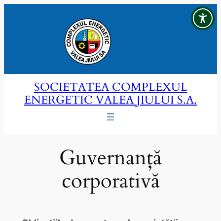
Sari
la
conținut
SOCIETATEA COMPLEXUL
ENERGETIC VALEA JIULUI S.A.
Guvernanță
corporativă