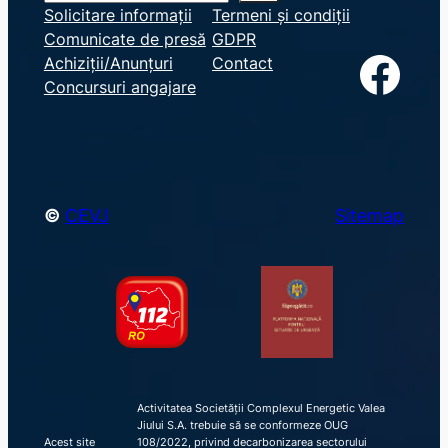
e
Solicitare informații
Termeni și condiții
Comunicate de presă
GDPR
a
Facebook
Achiziții/Anunțuri
Contact
r
Concursuri angajare
c
h
©
CEVJ
Sitemap
Activitatea Societății Complexul Energetic Valea
Jiului S.A. trebuie să se conformeze OUG
Acest site
108/2022, privind decarbonizarea sectorului