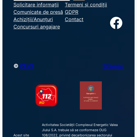
e
Solicitare informații
Termeni și condiții
Comunicate de presă
GDPR
a
Facebook
Achiziții/Anunțuri
Contact
r
Concursuri angajare
c
h
©
CEVJ
Sitemap
Activitatea Societății Complexul Energetic Valea
Jiului S.A. trebuie să se conformeze OUG
Acest site
108/2022, privind decarbonizarea sectorului