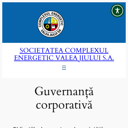
Sari
la
conținut
SOCIETATEA COMPLEXUL
ENERGETIC VALEA JIULUI S.A.
Guvernanță
corporativă