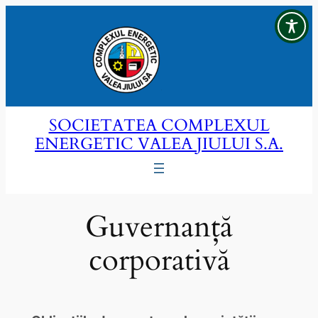
Sari
la
conținut
SOCIETATEA COMPLEXUL
ENERGETIC VALEA JIULUI S.A.
Guvernanță
corporativă