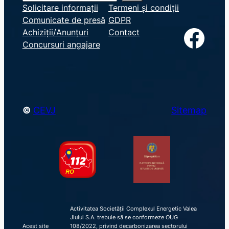
e
Solicitare informații
Termeni și condiții
Comunicate de presă
GDPR
a
Facebook
Achiziții/Anunțuri
Contact
r
Concursuri angajare
c
h
©
CEVJ
Sitemap
Activitatea Societății Complexul Energetic Valea
Jiului S.A. trebuie să se conformeze OUG
Acest site
108/2022, privind decarbonizarea sectorului