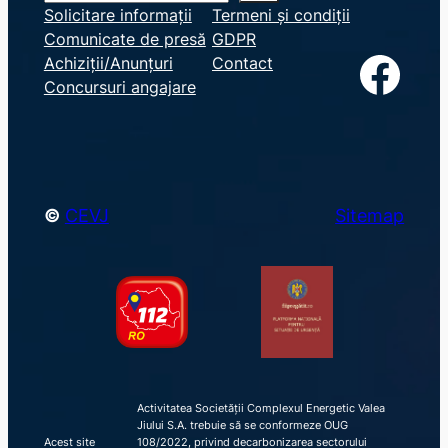
e
Solicitare informații
Termeni și condiții
Comunicate de presă
GDPR
a
Facebook
Achiziții/Anunțuri
Contact
r
Concursuri angajare
c
h
©
CEVJ
Sitemap
Activitatea Societății Complexul Energetic Valea
Jiului S.A. trebuie să se conformeze OUG
Acest site
108/2022, privind decarbonizarea sectorului