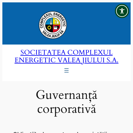
Sari
la
conținut
SOCIETATEA COMPLEXUL
ENERGETIC VALEA JIULUI S.A.
Guvernanță
corporativă