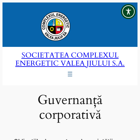
Sari
la
conținut
SOCIETATEA COMPLEXUL
ENERGETIC VALEA JIULUI S.A.
Guvernanță
corporativă