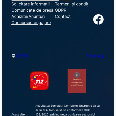
e
Solicitare informații
Termeni și condiții
Comunicate de presă
GDPR
a
Facebook
Achiziții/Anunțuri
Contact
r
Concursuri angajare
c
h
©
CEVJ
Sitemap
Activitatea Societății Complexul Energetic Valea
Jiului S.A. trebuie să se conformeze OUG
Acest site
108/2022, privind decarbonizarea sectorului