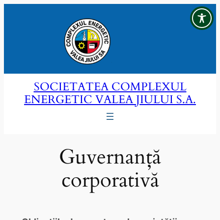
Sari
la
conținut
SOCIETATEA COMPLEXUL
ENERGETIC VALEA JIULUI S.A.
Guvernanță
corporativă