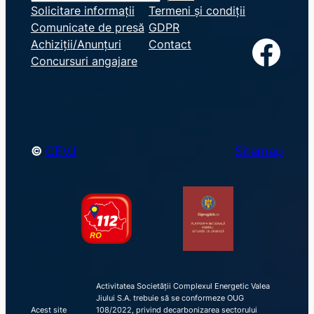
e
Solicitare informații
Termeni și condiții
Comunicate de presă
GDPR
a
Facebook
Achiziții/Anunțuri
Contact
r
Concursuri angajare
c
h
©
CEVJ
Sitemap
Activitatea Societății Complexul Energetic Valea
Jiului S.A. trebuie să se conformeze OUG
Acest site
108/2022, privind decarbonizarea sectorului