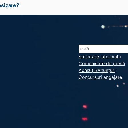
esizare?
S
e
Solicitare informații
Comunicate de presă
a
Achiziții/Anunțuri
r
Concursuri angajare
c
h