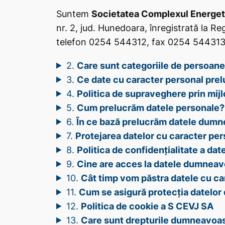
Suntem
Societatea Complexul Energeti
nr. 2, jud. Hunedoara, înregistrată la 
telefon 0254 544312, fax 0254 544313, 
2.
Care sunt categoriile de persoane
3.
Ce date cu caracter personal pre
4.
Politica de supraveghere prin mij
5.
Cum prelucrăm datele personale?
6.
În ce bază prelucrăm datele dumn
7.
Protejarea datelor cu caracter pers
8.
Politica de confidențialitate a dat
9.
Cine are acces la datele dumneav
10.
Cât timp vom păstra datele cu ca
11.
Cum se asigură protecția datelo
12.
Politica de cookie a S CEVJ SA
13.
Care sunt drepturile dumneavoa