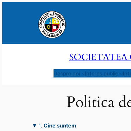
Sari
la
conținut
SOCIETATEA 
Despre noi
Interes public
Int
Politica d
1.
Cine suntem