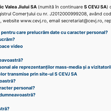
c Valea Jiului SA
(numită în continuare
S CEVJ SA
) 
Registrul Comerțului cu nr. J2012000999208, având co
website www.cevj.ro, email secretariat@cevj.ro, repr
 pentru care prelucrăm date cu caracter personal?
lucrăm?
loace video
eavoastră?
onal ale reprezentanților mass-media și a vizitatori
elor transmise prin site-ul S CEVJ SA
oastră?
racter personal?
r dumneavoastră?
stră?