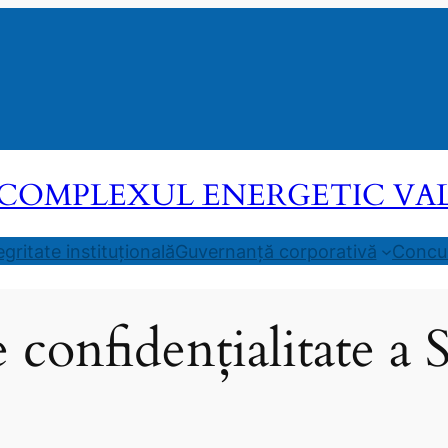
COMPLEXUL ENERGETIC VALEA
egritate instituțională
Guvernanță corporativă
Concur
e confidențialitate 