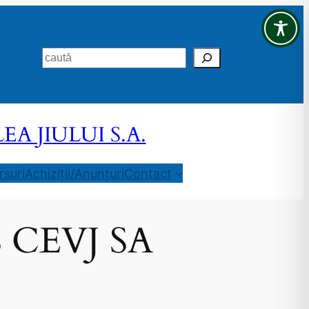
Search
 JIULUI S.A.
suri
Achiziții/Anunțuri
Contact
a S CEVJ SA