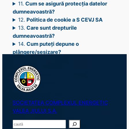
11.
Cum se asigură protecția datelor
dumneavoastră?
12.
Politica de cookie a S CEVJ SA
13.
Care sunt drepturile
dumneavoastră?
14.
Cum puteți depune o
plângere/sesizare?
SOCIETATEA COMPLEXUL ENERGETIC
VALEA JIULUI S.A.
S