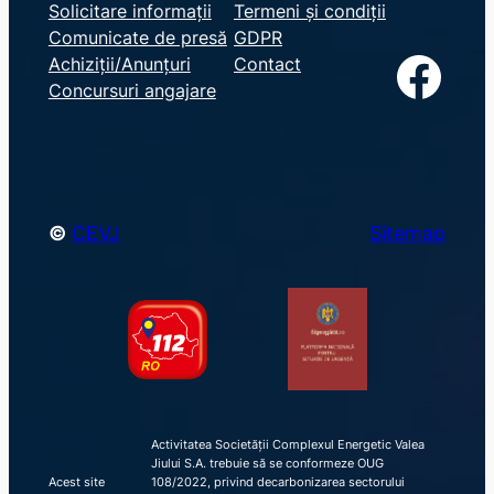
e
Solicitare informații
Termeni și condiții
Comunicate de presă
GDPR
a
Facebook
Achiziții/Anunțuri
Contact
r
Concursuri angajare
c
h
©
CEVJ
Sitemap
Activitatea Societății Complexul Energetic Valea
Jiului S.A. trebuie să se conformeze OUG
Acest site
108/2022, privind decarbonizarea sectorului