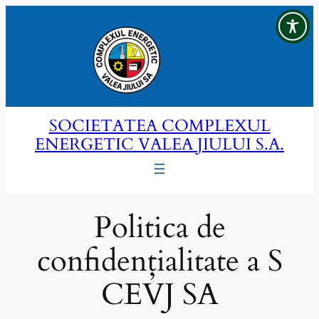
Sari
la
conținut
SOCIETATEA COMPLEXUL
ENERGETIC VALEA JIULUI S.A.
Politica de
confidențialitate a S
CEVJ SA