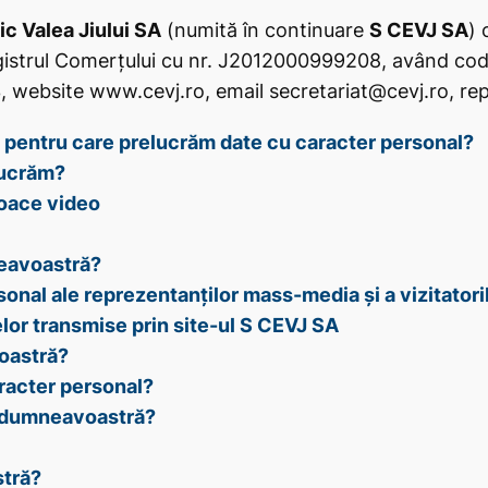
c Valea Jiului SA
(numită în continuare
S CEVJ SA
) 
Registrul Comerțului cu nr. J2012000999208, având co
website www.cevj.ro, email secretariat@cevj.ro, repr
 pentru care prelucrăm date cu caracter personal?
lucrăm?
loace video
eavoastră?
onal ale reprezentanților mass-media și a vizitatori
elor transmise prin site-ul S CEVJ SA
oastră?
racter personal?
r dumneavoastră?
stră?