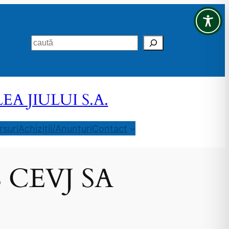
Search
 JIULUI S.A.
suri
Achiziții/Anunțuri
Contact
a S CEVJ SA