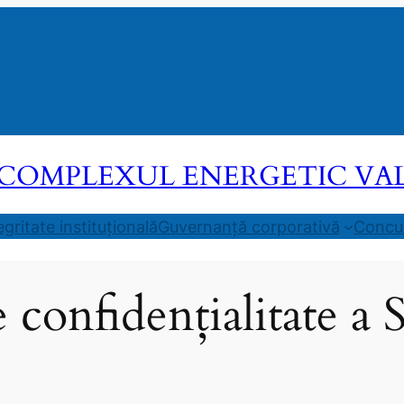
COMPLEXUL ENERGETIC VALEA
egritate instituțională
Guvernanță corporativă
Concur
e confidențialitate 