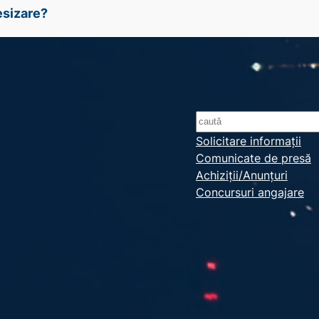
esizare?
S
e
Solicitare informații
Comunicate de presă
a
Achiziții/Anunțuri
r
Concursuri angajare
c
h