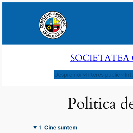
Sari
la
conținut
SOCIETATEA 
Despre noi
Interes public
Int
Politica d
1.
Cine suntem