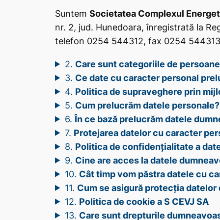
Suntem
Societatea Complexul Energeti
nr. 2, jud. Hunedoara, înregistrată la 
telefon 0254 544312, fax 0254 544313, 
2.
Care sunt categoriile de persoane
3.
Ce date cu caracter personal pre
4.
Politica de supraveghere prin mij
5.
Cum prelucrăm datele personale?
6.
În ce bază prelucrăm datele dumn
7.
Protejarea datelor cu caracter pers
8.
Politica de confidențialitate a dat
9.
Cine are acces la datele dumneav
10.
Cât timp vom păstra datele cu ca
11.
Cum se asigură protecția datelo
12.
Politica de cookie a S CEVJ SA
13.
Care sunt drepturile dumneavoa