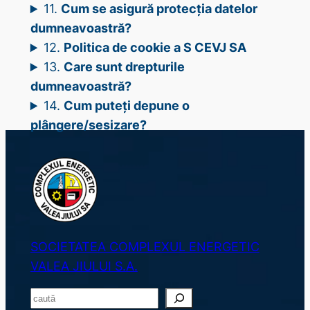
11.
Cum se asigură protecția datelor
dumneavoastră?
12.
Politica de cookie a S CEVJ SA
13.
Care sunt drepturile
dumneavoastră?
14.
Cum puteți depune o
plângere/sesizare?
SOCIETATEA COMPLEXUL ENERGETIC
VALEA JIULUI S.A.
S