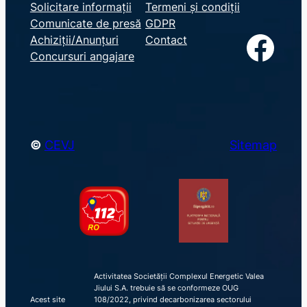
e
Solicitare informații
Termeni și condiții
Comunicate de presă
GDPR
a
Facebook
Achiziții/Anunțuri
Contact
r
Concursuri angajare
c
h
©
CEVJ
Sitemap
Activitatea Societății Complexul Energetic Valea
Jiului S.A. trebuie să se conformeze OUG
Acest site
108/2022, privind decarbonizarea sectorului