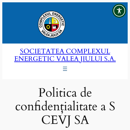
Sari
la
conținut
SOCIETATEA COMPLEXUL
ENERGETIC VALEA JIULUI S.A.
Politica de
confidențialitate a S
CEVJ SA