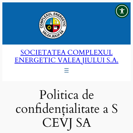
Sari
la
conținut
SOCIETATEA COMPLEXUL
ENERGETIC VALEA JIULUI S.A.
Politica de
confidențialitate a S
CEVJ SA