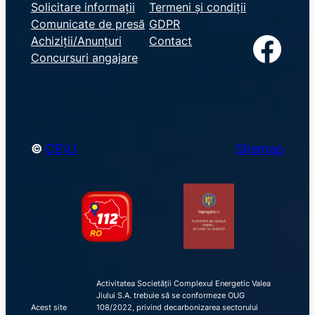
e
Solicitare informații
Termeni și condiții
Comunicate de presă
GDPR
a
Facebook
Achiziții/Anunțuri
Contact
r
Concursuri angajare
c
h
©
CEVJ
Sitemap
Activitatea Societății Complexul Energetic Valea
Jiului S.A. trebuie să se conformeze OUG
Acest site
108/2022, privind decarbonizarea sectorului