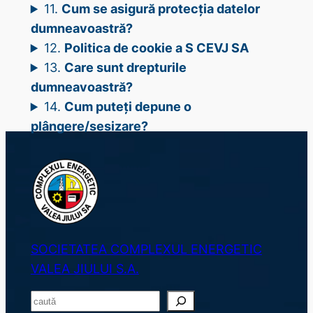
11.
Cum se asigură protecția datelor
dumneavoastră?
12.
Politica de cookie a S CEVJ SA
13.
Care sunt drepturile
dumneavoastră?
14.
Cum puteți depune o
plângere/sesizare?
SOCIETATEA COMPLEXUL ENERGETIC
VALEA JIULUI S.A.
S