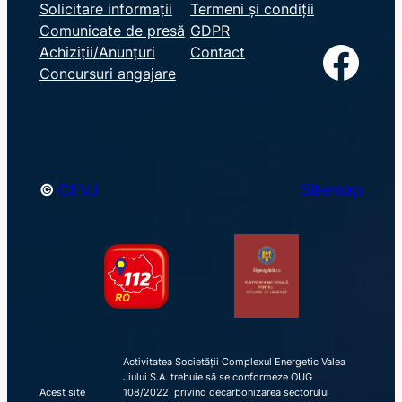
e
Solicitare informații
Termeni și condiții
Comunicate de presă
GDPR
a
Facebook
Achiziții/Anunțuri
Contact
r
Concursuri angajare
c
h
©
CEVJ
Sitemap
Activitatea Societății Complexul Energetic Valea
Jiului S.A. trebuie să se conformeze OUG
Acest site
108/2022, privind decarbonizarea sectorului