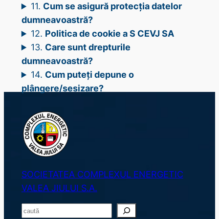
11.
Cum se asigură protecția datelor
dumneavoastră?
12.
Politica de cookie a S CEVJ SA
13.
Care sunt drepturile
dumneavoastră?
14.
Cum puteți depune o
plângere/sesizare?
SOCIETATEA COMPLEXUL ENERGETIC
VALEA JIULUI S.A.
S