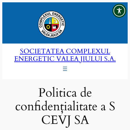
Sari
la
conținut
SOCIETATEA COMPLEXUL
ENERGETIC VALEA JIULUI S.A.
Politica de
confidențialitate a S
CEVJ SA