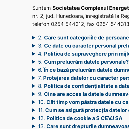
Suntem
Societatea Complexul Energeti
nr. 2, jud. Hunedoara, înregistrată la 
telefon 0254 544312, fax 0254 544313, 
2.
Care sunt categoriile de persoane
3.
Ce date cu caracter personal pre
4.
Politica de supraveghere prin mij
5.
Cum prelucrăm datele personale?
6.
În ce bază prelucrăm datele dumn
7.
Protejarea datelor cu caracter pers
8.
Politica de confidențialitate a dat
9.
Cine are acces la datele dumneav
10.
Cât timp vom păstra datele cu ca
11.
Cum se asigură protecția datelo
12.
Politica de cookie a S CEVJ SA
13.
Care sunt drepturile dumneavoa