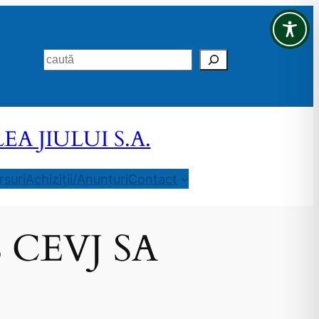
Search
 JIULUI S.A.
suri
Achiziții/Anunțuri
Contact
a S CEVJ SA