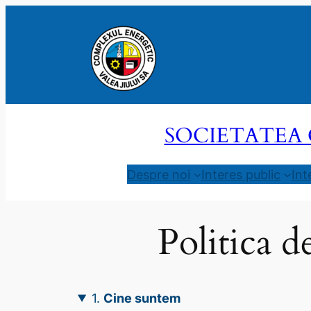
Sari
la
conținut
SOCIETATEA 
Despre noi
Interes public
Int
Politica d
1.
Cine suntem