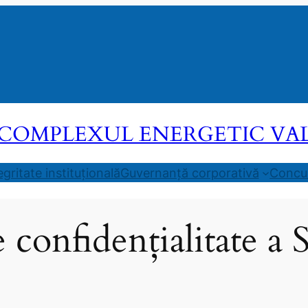
COMPLEXUL ENERGETIC VALEA
egritate instituțională
Guvernanță corporativă
Concur
e confidențialitate 