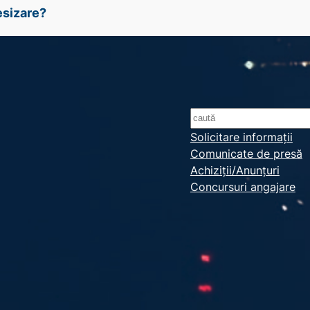
esizare?
S
e
Solicitare informații
Comunicate de presă
a
Achiziții/Anunțuri
r
Concursuri angajare
c
h