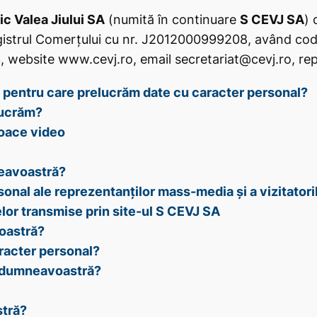
c Valea Jiului SA
(numită în continuare
S CEVJ SA
) 
Registrul Comerțului cu nr. J2012000999208, având co
website www.cevj.ro, email secretariat@cevj.ro, repr
 pentru care prelucrăm date cu caracter personal?
lucrăm?
loace video
eavoastră?
onal ale reprezentanților mass-media și a vizitatori
elor transmise prin site-ul S CEVJ SA
oastră?
racter personal?
r dumneavoastră?
stră?