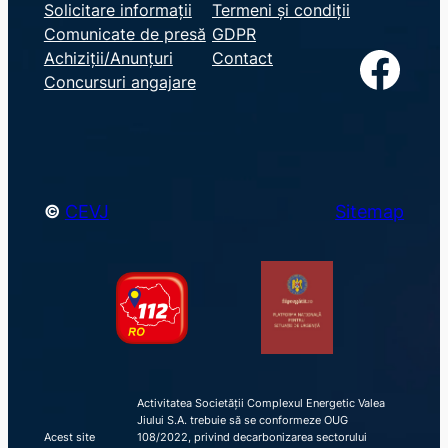
e
Solicitare informații
Termeni și condiții
Comunicate de presă
GDPR
a
Facebook
Achiziții/Anunțuri
Contact
r
Concursuri angajare
c
h
©
CEVJ
Sitemap
Activitatea Societății Complexul Energetic Valea
Jiului S.A. trebuie să se conformeze OUG
Acest site
108/2022, privind decarbonizarea sectorului