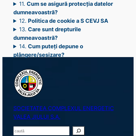
11.
Cum se asigură protecția datelor
dumneavoastră?
12.
Politica de cookie a S CEVJ SA
13.
Care sunt drepturile
dumneavoastră?
14.
Cum puteți depune o
plângere/sesizare?
SOCIETATEA COMPLEXUL ENERGETIC
VALEA JIULUI S.A.
S