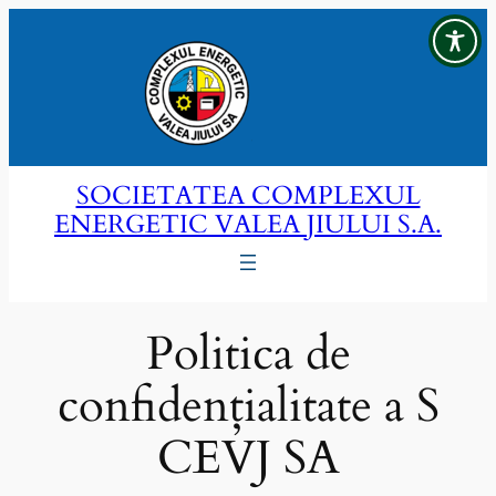
Sari
la
conținut
SOCIETATEA COMPLEXUL
ENERGETIC VALEA JIULUI S.A.
Politica de
confidențialitate a S
CEVJ SA