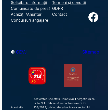
e
Solicitare informații
Termeni și condiții
Comunicate de presă
GDPR
a
Facebook
Achiziții/Anunțuri
Contact
r
Concursuri angajare
c
h
©
CEVJ
Sitemap
Activitatea Societății Complexul Energetic Valea
Jiului S.A. trebuie să se conformeze OUG
Acest site
108/2022, privind decarbonizarea sectorului