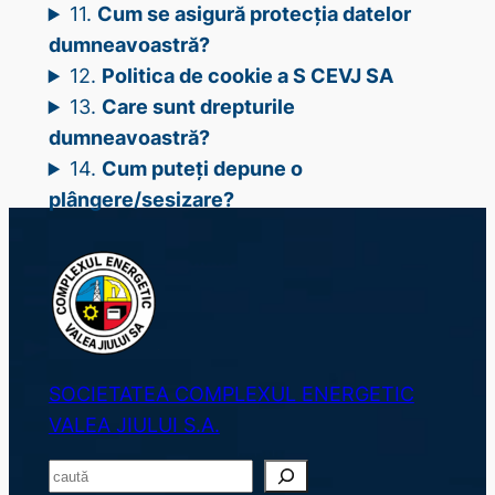
11.
Cum se asigură protecția datelor
dumneavoastră?
12.
Politica de cookie a S CEVJ SA
13.
Care sunt drepturile
dumneavoastră?
14.
Cum puteți depune o
plângere/sesizare?
SOCIETATEA COMPLEXUL ENERGETIC
VALEA JIULUI S.A.
S