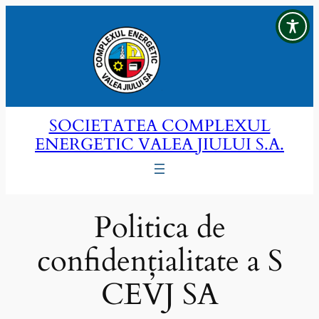
Sari
la
conținut
SOCIETATEA COMPLEXUL
ENERGETIC VALEA JIULUI S.A.
Politica de
confidențialitate a S
CEVJ SA