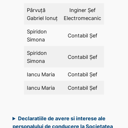
Pârvuță
Inginer Şef
DA
Gabriel Ionuț
Electromecanic
Spiridon
Contabil Şef
DA
Simona
Spiridon
Contabil Şef
DA
Simona
Iancu Maria
Contabil Şef
DA
Iancu Maria
Contabil Şef
DA
Declaratiile de avere si interese ale
personalului de conducere la Societatea