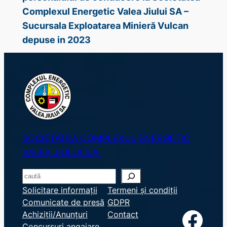
Complexul Energetic Valea Jiului SA –
Sucursala Exploatarea Minieră Vulcan
depuse in 2023
SOCIETATEA COMPLEXUL ENERGETIC
VALEA JIULUI S.A.
S
e
Solicitare informații
Termeni și condiții
Comunicate de presă
GDPR
a
Facebook
Achiziții/Anunțuri
Contact
r
Concursuri angajare