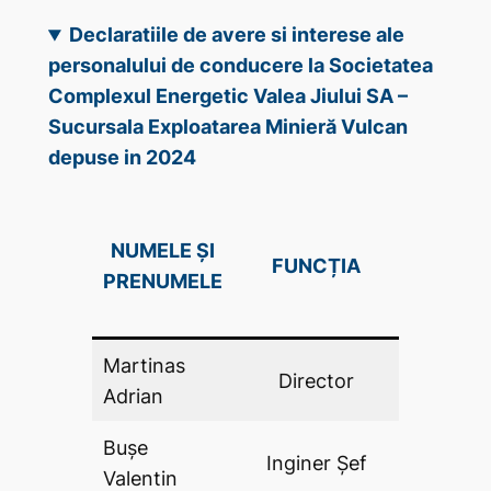
Declaratiile de avere si interese ale
personalului de conducere la Societatea
Complexul Energetic Valea Jiului SA –
Sucursala Exploatarea Minieră Vulcan
depuse in 2024
DECLAR
NUMELE ȘI
FUNCȚIA
DE AV
PRENUMELE
(DA .P
Martinas
Director
DA
Adrian
Bușe
Inginer Şef
DA
Valentin