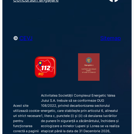
c
h
©
CEVJ
Sitemap
Activitatea Societății Complexul Energetic Valea
Jiului S.A. trebuie să se conformeze OUG
Acest site
108/2022, privind decarbonizarea sectorului
utilizează cookie-
energetic, care stabilește prin articolul 6, alineatul
uri strict necesare
1, litera c, punctele (i) și (ii) că derularea lucrărilor
pentru
de punere în siguranță a zăcământului, închidere și
funcționarea
ecologizare a minelor Lupeni și Lonea se va realiza
corectă a paginii
etapizat până la data de 31 Decembrie 2026,