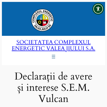
Sari
la
conținut
SOCIETATEA COMPLEXUL
ENERGETIC VALEA JIULUI S.A.
Declarații de avere
și interese S.E.M.
Vulcan