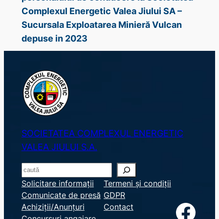
Complexul Energetic Valea Jiului SA –
Sucursala Exploatarea Minieră Vulcan
depuse in 2023
SOCIETATEA COMPLEXUL ENERGETIC
VALEA JIULUI S.A.
S
e
Solicitare informații
Termeni și condiții
Comunicate de presă
GDPR
a
Facebook
Achiziții/Anunțuri
Contact
r
Concursuri angajare