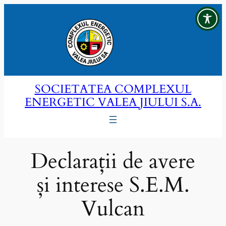
Sari
la
conținut
SOCIETATEA COMPLEXUL
ENERGETIC VALEA JIULUI S.A.
Declarații de avere
și interese S.E.M.
Vulcan