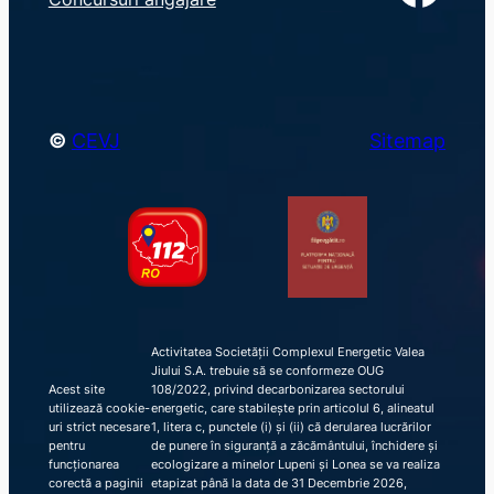
c
h
©
CEVJ
Sitemap
Activitatea Societății Complexul Energetic Valea
Jiului S.A. trebuie să se conformeze OUG
Acest site
108/2022, privind decarbonizarea sectorului
utilizează cookie-
energetic, care stabilește prin articolul 6, alineatul
uri strict necesare
1, litera c, punctele (i) și (ii) că derularea lucrărilor
pentru
de punere în siguranță a zăcământului, închidere și
funcționarea
ecologizare a minelor Lupeni și Lonea se va realiza
corectă a paginii
etapizat până la data de 31 Decembrie 2026,