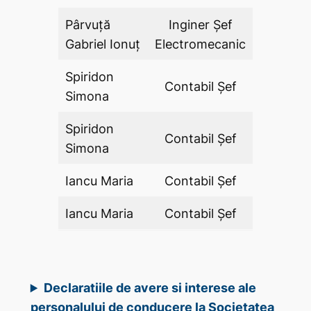
Pârvuță
Inginer Şef
DA
Gabriel Ionuț
Electromecanic
Spiridon
Contabil Şef
DA
Simona
Spiridon
Contabil Şef
DA
Simona
Iancu Maria
Contabil Şef
DA
Iancu Maria
Contabil Şef
DA
Declaratiile de avere si interese ale
personalului de conducere la Societatea