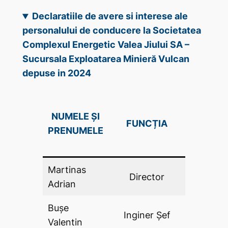
Declaratiile de avere si interese ale
personalului de conducere la Societatea
Complexul Energetic Valea Jiului SA –
Sucursala Exploatarea Minieră Vulcan
depuse in 2024
DECLAR
NUMELE ȘI
FUNCȚIA
DE AV
PRENUMELE
(DA .P
Martinas
Director
DA
Adrian
Bușe
Inginer Şef
DA
Valentin