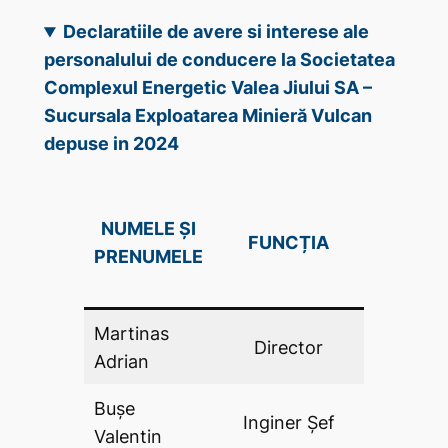
Declaratiile de avere si interese ale
personalului de conducere la Societatea
Complexul Energetic Valea Jiului SA –
Sucursala Exploatarea Minieră Vulcan
depuse in 2024
DECLAR
NUMELE ȘI
FUNCȚIA
DE AV
PRENUMELE
(DA .P
Martinas
Director
DA
Adrian
Bușe
Inginer Şef
DA
Valentin