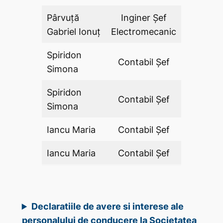
Pârvuță
Inginer Şef
DA
Gabriel Ionuț
Electromecanic
Spiridon
Contabil Şef
DA
Simona
Spiridon
Contabil Şef
DA
Simona
Iancu Maria
Contabil Şef
DA
Iancu Maria
Contabil Şef
DA
Declaratiile de avere si interese ale
personalului de conducere la Societatea