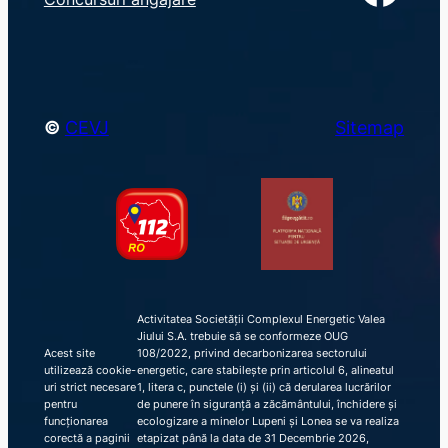
c
h
©
CEVJ
Sitemap
Activitatea Societății Complexul Energetic Valea
Jiului S.A. trebuie să se conformeze OUG
Acest site
108/2022, privind decarbonizarea sectorului
utilizează cookie-
energetic, care stabilește prin articolul 6, alineatul
uri strict necesare
1, litera c, punctele (i) și (ii) că derularea lucrărilor
pentru
de punere în siguranță a zăcământului, închidere și
funcționarea
ecologizare a minelor Lupeni și Lonea se va realiza
corectă a paginii
etapizat până la data de 31 Decembrie 2026,