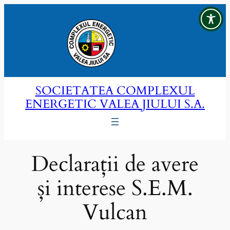
Sari
la
conținut
SOCIETATEA COMPLEXUL
ENERGETIC VALEA JIULUI S.A.
Declarații de avere
și interese S.E.M.
Vulcan