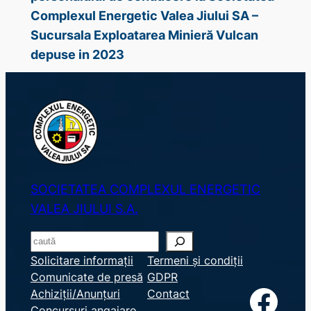
Complexul Energetic Valea Jiului SA –
Sucursala Exploatarea Minieră Vulcan
depuse in 2023
SOCIETATEA COMPLEXUL ENERGETIC
VALEA JIULUI S.A.
S
e
Solicitare informații
Termeni și condiții
Comunicate de presă
GDPR
a
Facebook
Achiziții/Anunțuri
Contact
r
Concursuri angajare