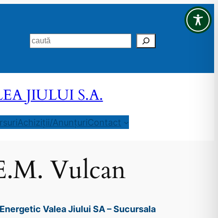
Search
 JIULUI S.A.
suri
Achiziții/Anunțuri
Contact
S.E.M. Vulcan
Energetic Valea Jiului SA – Sucursala