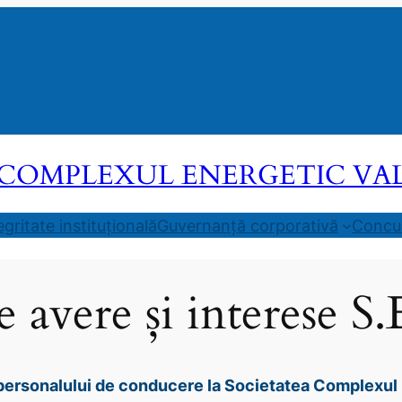
COMPLEXUL ENERGETIC VALEA
egritate instituțională
Guvernanță corporativă
Concur
e avere și interese 
e personalului de conducere la Societatea Complexul 