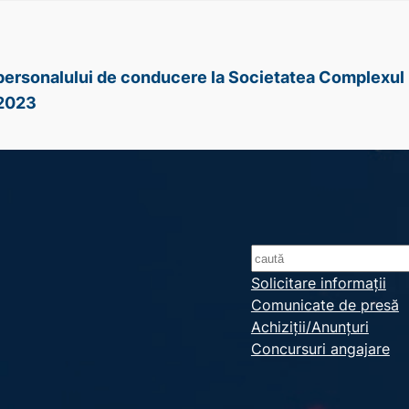
e personalului de conducere la Societatea Complexul 
 2023
S
e
Solicitare informații
Comunicate de presă
a
Achiziții/Anunțuri
r
Concursuri angajare
c
h