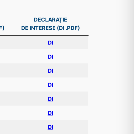
DECLARAŢIE
F)
DE INTERESE (DI .PDF)
DI
DI
DI
DI
DI
DI
DI