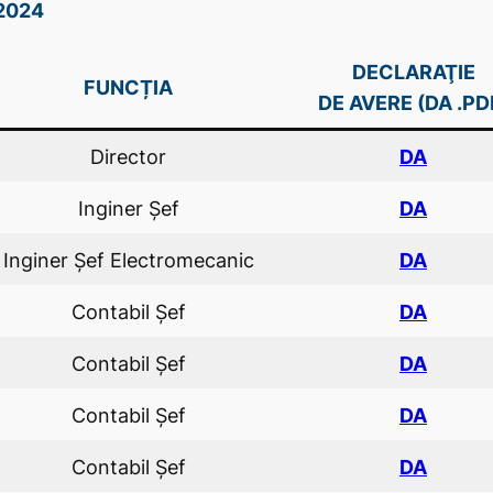
 2024
DECLARAŢIE
FUNCȚIA
DE AVERE (DA .PD
Director
DA
Inginer Şef
DA
Inginer Şef Electromecanic
DA
Contabil Şef
DA
Contabil Şef
DA
Contabil Şef
DA
Contabil Şef
DA