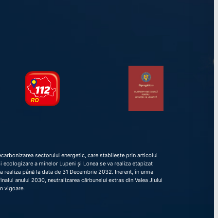
arbonizarea sectorului energetic, care stabilește prin articolul
e și ecologizare a minelor Lupeni și Lonea se va realiza etapizat
va realiza până la data de 31 Decembrie 2032. Inerent, în urma
nalul anului 2030, neutralizarea cărbunelui extras din Valea Jiului
în vigoare.