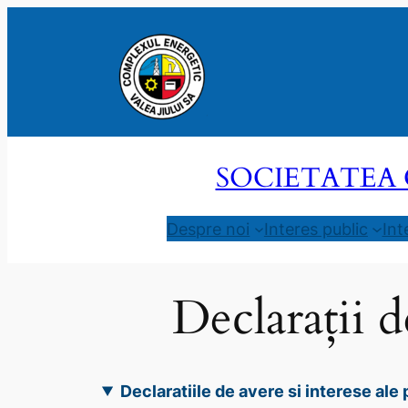
Sari
la
conținut
SOCIETATEA 
Despre noi
Interes public
Int
Declarații d
Declaratiile de avere si interese al