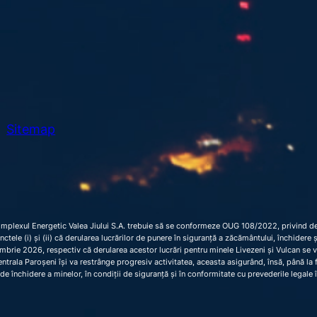
Sitemap
omplexul Energetic Valea Jiului S.A. trebuie să se conformeze OUG 108/2022, privind dec
 punctele (i) și (ii) că derularea lucrărilor de punere în siguranță a zăcământului, închider
brie 2026, respectiv că derularea acestor lucrări pentru minele Livezeni și Vulcan se 
trala Paroșeni își va restrânge progresiv activitatea, aceasta asigurând, însă, până la fi
de închidere a minelor, în condiții de siguranță și în conformitate cu prevederile legale 