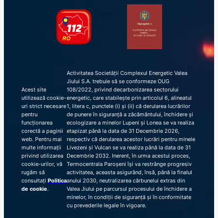
Activitatea Societății Complexul Energetic Valea
Jiului S.A. trebuie să se conformeze OUG
Acest site
108/2022, privind decarbonizarea sectorului
utilizează cookie-
energetic, care stabilește prin articolul 6, alineatul
uri strict necesare
1, litera c, punctele (i) și (ii) că derularea lucrărilor
pentru
de punere în siguranță a zăcământului, închidere și
funcționarea
ecologizare a minelor Lupeni și Lonea se va realiza
corectă a paginii
etapizat până la data de 31 Decembrie 2026,
web. Pentru mai
respectiv că derularea acestor lucrări pentru minele
multe informații
Livezeni și Vulcan se va realiza până la data de 31
privind utilizarea
Decembrie 2032. Inerent, în urma acestui proces,
cookie-urilor, vă
Termocentrala Paroșeni își va restrânge progresiv
rugăm să
activitatea, aceasta asigurând, însă, până la finalul
consultați
Politica
anului 2030, neutralizarea cărbunelui extras din
de cookie
.
Valea Jiului pe parcursul procesului de închidere a
minelor, în condiții de siguranță și în conformitate
cu prevederile legale în vigoare.