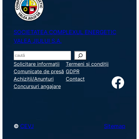
SOCIETATEA COMPLEXUL ENERGETIC
VALEA JIULUI S.A.
S
e
Solicitare informații
Termeni și condiții
Comunicate de presă
GDPR
a
Facebook
Achiziții/Anunțuri
Contact
r
Concursuri angajare
c
h
©
CEVJ
Sitemap