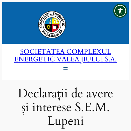
Sari
la
conținut
SOCIETATEA COMPLEXUL
ENERGETIC VALEA JIULUI S.A.
Declarații de avere
și interese S.E.M.
Lupeni