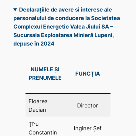
Declarațiile de avere si interese ale
personalului de conducere la Societatea
Complexul Energetic Valea Jiului SA –
Sucursala Exploatarea Minieră Lupeni,
depuse în 2024
DECLAR
NUMELE ȘI
FUNCȚIA
DE AV
PRENUMELE
(DA .P
Floarea
Director
DA
Dacian
Ţîru
Inginer Șef
DA
Constantin