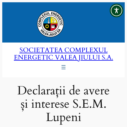
Sari
la
conținut
SOCIETATEA COMPLEXUL
ENERGETIC VALEA JIULUI S.A.
Declarații de avere
și interese S.E.M.
Lupeni