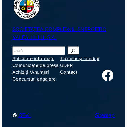
SOCIETATEA COMPLEXUL ENERGETIC
VALEA JIULUI S.A.
S
e
Solicitare informații
Termeni și condiții
Comunicate de presă
GDPR
a
Facebook
Achiziții/Anunțuri
Contact
r
Concursuri angajare
c
h
©
CEVJ
Sitemap