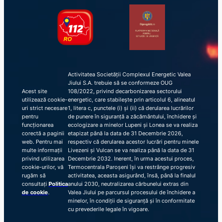
Activitatea Societății Complexul Energetic Valea
Jiului S.A. trebuie să se conformeze OUG
Acest site
108/2022, privind decarbonizarea sectorului
utilizează cookie-
energetic, care stabilește prin articolul 6, alineatul
uri strict necesare
1, litera c, punctele (i) și (ii) că derularea lucrărilor
pentru
de punere în siguranță a zăcământului, închidere și
funcționarea
ecologizare a minelor Lupeni și Lonea se va realiza
corectă a paginii
etapizat până la data de 31 Decembrie 2026,
web. Pentru mai
respectiv că derularea acestor lucrări pentru minele
multe informații
Livezeni și Vulcan se va realiza până la data de 31
privind utilizarea
Decembrie 2032. Inerent, în urma acestui proces,
cookie-urilor, vă
Termocentrala Paroșeni își va restrânge progresiv
rugăm să
activitatea, aceasta asigurând, însă, până la finalul
consultați
Politica
anului 2030, neutralizarea cărbunelui extras din
de cookie
.
Valea Jiului pe parcursul procesului de închidere a
minelor, în condiții de siguranță și în conformitate
cu prevederile legale în vigoare.