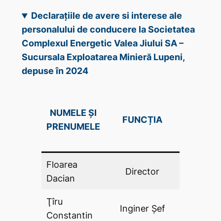
Declarațiile de avere si interese ale
personalului de conducere la Societatea
Complexul Energetic Valea Jiului SA –
Sucursala Exploatarea Minieră Lupeni,
depuse în 2024
DECLAR
NUMELE ȘI
FUNCȚIA
DE AV
PRENUMELE
(DA .P
Floarea
Director
DA
Dacian
Ţîru
Inginer Șef
DA
Constantin