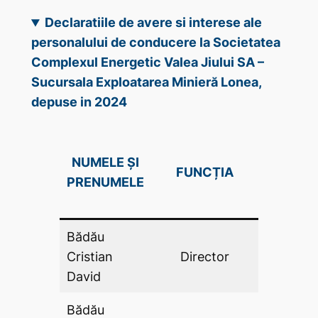
Declaratiile de avere si interese ale
personalului de conducere la Societatea
Complexul Energetic Valea Jiului SA –
Sucursala Exploatarea Minieră Lonea,
depuse in 2024
DECLAR
NUMELE ȘI
FUNCȚIA
DE AV
PRENUMELE
(DA .P
Bădău
Cristian
Director
DA
David
Bădău