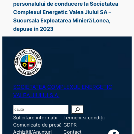
personalului de conducere la Societatea
Complexul Energetic Valea Jiului SA –
Sucursala Exploatarea Minieră Lonea,
depuse in 2023
SOCIETATEA COMPLEXUL ENERGETIC
VALEA JIULUI S.A.
S
e
Solicitare informații
Termeni și condiții
Comunicate de presă
GDPR
a
Achiziții/Anunțuri
Contact
r