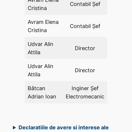
Contabil Şef
DA
Cristina
Avram Elena
Contabil Şef
DA
Cristina
Udvar Alin
Director
DA
Attila
Udvar Alin
Director
DA
Attila
Bâtcan
Inginer Şef
DA
Adrian Ioan
Electromecanic
Declaratiile de avere si interese ale