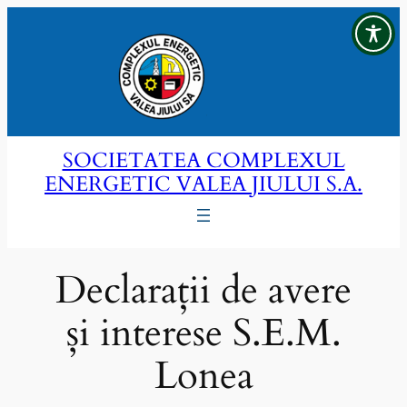
Sari
la
conținut
SOCIETATEA COMPLEXUL
ENERGETIC VALEA JIULUI S.A.
Declarații de avere
și interese S.E.M.
Lonea