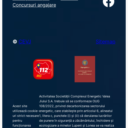
Facebook
Concursuri angajare
c
h
©
CEVJ
Sitemap
Activitatea Societății Complexul Energetic Valea
Jiului S.A. trebuie să se conformeze OUG
Acest site
108/2022, privind decarbonizarea sectorului
utilizează cookie-
energetic, care stabilește prin articolul 6, alineatul
uri strict necesare
1, litera c, punctele (i) și (ii) că derularea lucrărilor
pentru
de punere în siguranță a zăcământului, închidere și
funcționarea
ecologizare a minelor Lupeni și Lonea se va realiza