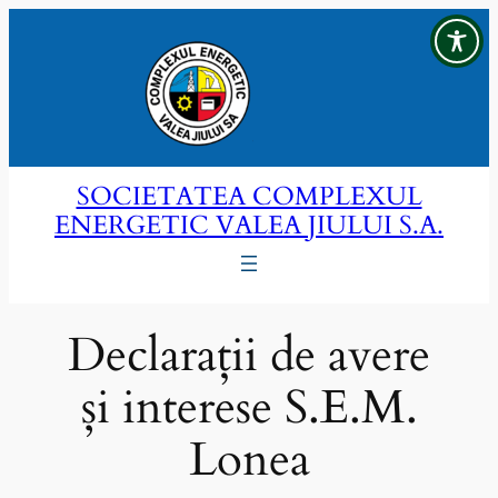
Sari
la
conținut
SOCIETATEA COMPLEXUL
ENERGETIC VALEA JIULUI S.A.
Declarații de avere
și interese S.E.M.
Lonea