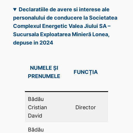
Declaratiile de avere si interese ale
personalului de conducere la Societatea
Complexul Energetic Valea Jiului SA –
Sucursala Exploatarea Minieră Lonea,
depuse in 2024
DECLAR
NUMELE ȘI
FUNCȚIA
DE AV
PRENUMELE
(DA .P
Bădău
Cristian
Director
DA
David
Bădău