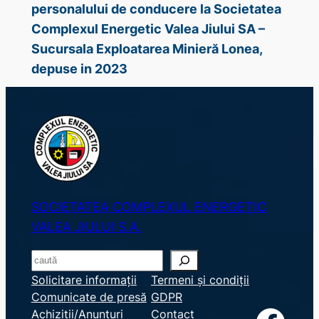
personalului de conducere la Societatea
Complexul Energetic Valea Jiului SA –
Sucursala Exploatarea Minieră Lonea,
depuse in 2023
SOCIETATEA COMPLEXUL ENERGETIC
VALEA JIULUI S.A.
S
e
Solicitare informații
Termeni și condiții
Comunicate de presă
GDPR
a
Achiziții/Anunțuri
Contact
r