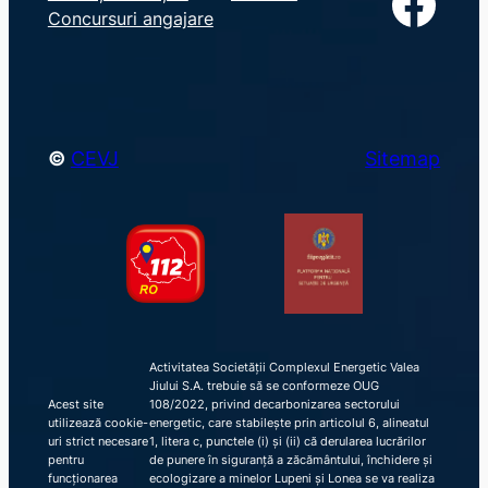
Facebook
Concursuri angajare
c
h
©
CEVJ
Sitemap
Activitatea Societății Complexul Energetic Valea
Jiului S.A. trebuie să se conformeze OUG
Acest site
108/2022, privind decarbonizarea sectorului
utilizează cookie-
energetic, care stabilește prin articolul 6, alineatul
uri strict necesare
1, litera c, punctele (i) și (ii) că derularea lucrărilor
pentru
de punere în siguranță a zăcământului, închidere și
funcționarea
ecologizare a minelor Lupeni și Lonea se va realiza