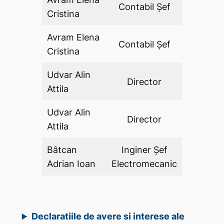
Contabil Şef
DA
Cristina
Avram Elena
Contabil Şef
DA
Cristina
Udvar Alin
Director
DA
Attila
Udvar Alin
Director
DA
Attila
Bâtcan
Inginer Şef
DA
Adrian Ioan
Electromecanic
Declaratiile de avere si interese ale