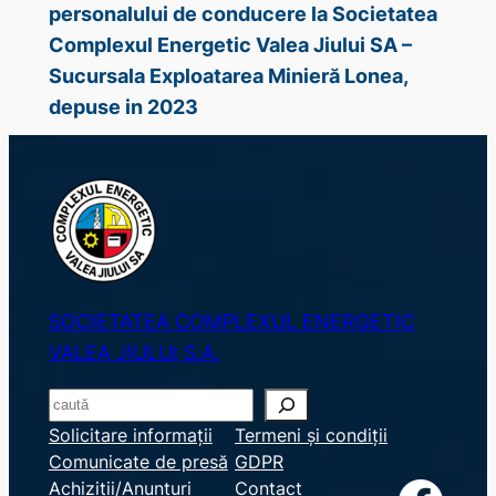
personalului de conducere la Societatea
Complexul Energetic Valea Jiului SA –
Sucursala Exploatarea Minieră Lonea,
depuse in 2023
SOCIETATEA COMPLEXUL ENERGETIC
VALEA JIULUI S.A.
S
e
Solicitare informații
Termeni și condiții
Comunicate de presă
GDPR
a
Achiziții/Anunțuri
Contact
r