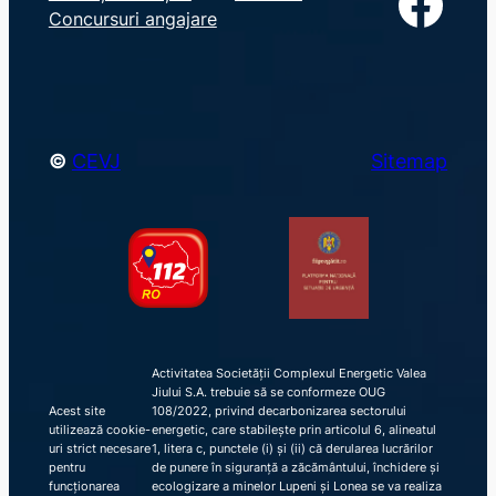
Facebook
Concursuri angajare
c
h
©
CEVJ
Sitemap
Activitatea Societății Complexul Energetic Valea
Jiului S.A. trebuie să se conformeze OUG
Acest site
108/2022, privind decarbonizarea sectorului
utilizează cookie-
energetic, care stabilește prin articolul 6, alineatul
uri strict necesare
1, litera c, punctele (i) și (ii) că derularea lucrărilor
pentru
de punere în siguranță a zăcământului, închidere și
funcționarea
ecologizare a minelor Lupeni și Lonea se va realiza