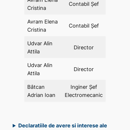
Contabil Şef
DA
Cristina
Avram Elena
Contabil Şef
DA
Cristina
Udvar Alin
Director
DA
Attila
Udvar Alin
Director
DA
Attila
Bâtcan
Inginer Şef
DA
Adrian Ioan
Electromecanic
Declaratiile de avere si interese ale