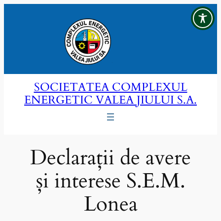
Sari
la
conținut
SOCIETATEA COMPLEXUL
ENERGETIC VALEA JIULUI S.A.
Declarații de avere
și interese S.E.M.
Lonea