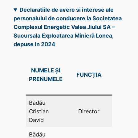
Declaratiile de avere si interese ale
personalului de conducere la Societatea
Complexul Energetic Valea Jiului SA –
Sucursala Exploatarea Minieră Lonea,
depuse in 2024
DECLAR
NUMELE ȘI
FUNCȚIA
DE AV
PRENUMELE
(DA .P
Bădău
Cristian
Director
DA
David
Bădău