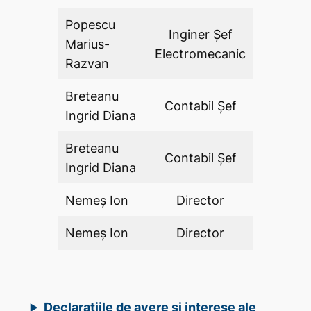
Popescu
Inginer Şef
Marius-
DA
Electromecanic
Razvan
Breteanu
Contabil Șef
DA
Ingrid Diana
Breteanu
Contabil Șef
DA
Ingrid Diana
Nemeș Ion
Director
DA
Nemeș Ion
Director
DA
Declarațiile de avere și interese ale