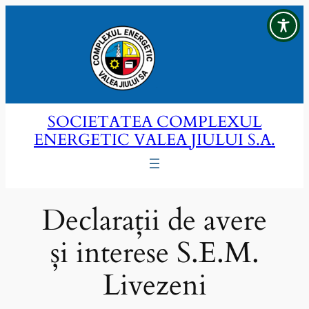
Sari
la
conținut
SOCIETATEA COMPLEXUL
ENERGETIC VALEA JIULUI S.A.
Declarații de avere
și interese S.E.M.
Livezeni