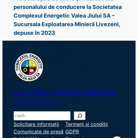
personalului de conducere la Societatea
Complexul Energetic Valea Jiului SA –
Sucursala Exploatarea Minieră Livezeni,
depuse în 2023
SOCIETATEA COMPLEXUL ENERGETIC
VALEA JIULUI S.A.
S
e
Solicitare informații
Termeni și condiții
Comunicate de presă
GDPR
a