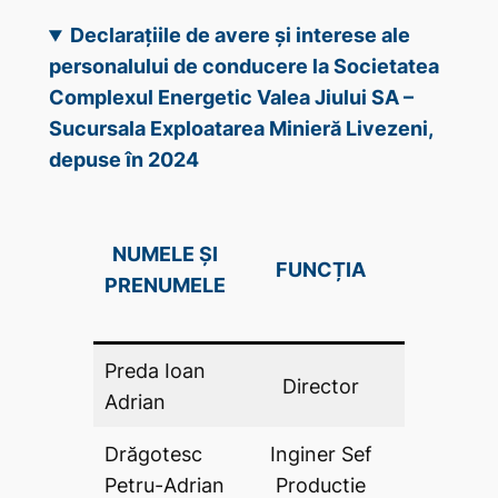
Declarațiile de avere și interese ale
personalului de conducere la Societatea
Complexul Energetic Valea Jiului SA –
Sucursala Exploatarea Minieră Livezeni,
depuse în 2024
DECLAR
NUMELE ȘI
FUNCȚIA
DE AV
PRENUMELE
(DA .P
Preda Ioan
Director
DA
Adrian
Drăgotesc
Inginer Sef
DA
Petru-Adrian
Productie