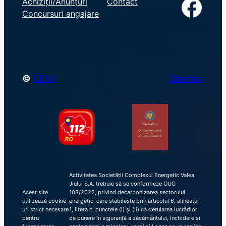
Facebook
Achiziții/Anunțuri
Contact
r
Concursuri angajare
c
h
©
CEVJ
Sitemap
Activitatea Societății Complexul Energetic Valea
Jiului S.A. trebuie să se conformeze OUG
Acest site
108/2022, privind decarbonizarea sectorului
utilizează cookie-
energetic, care stabilește prin articolul 6, alineatul
uri strict necesare
1, litera c, punctele (i) și (ii) că derularea lucrărilor
pentru
de punere în siguranță a zăcământului, închidere și