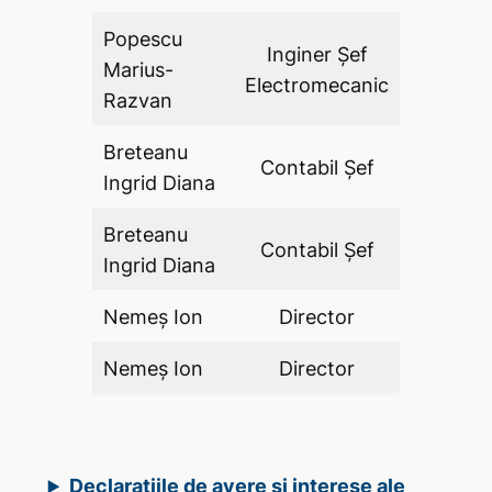
Popescu
Inginer Şef
Marius-
DA
Electromecanic
Razvan
Breteanu
Contabil Șef
DA
Ingrid Diana
Breteanu
Contabil Șef
DA
Ingrid Diana
Nemeș Ion
Director
DA
Nemeș Ion
Director
DA
Declarațiile de avere și interese ale