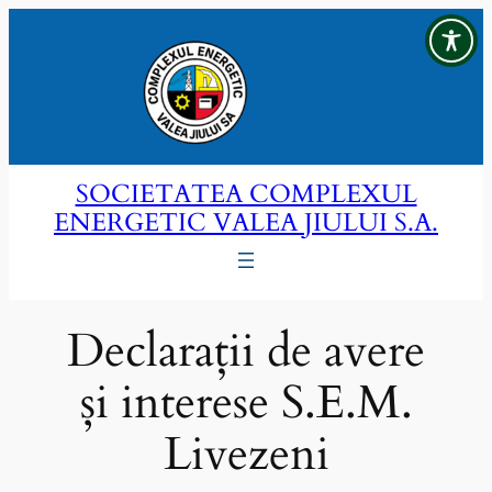
Sari
la
conținut
SOCIETATEA COMPLEXUL
ENERGETIC VALEA JIULUI S.A.
Declarații de avere
și interese S.E.M.
Livezeni