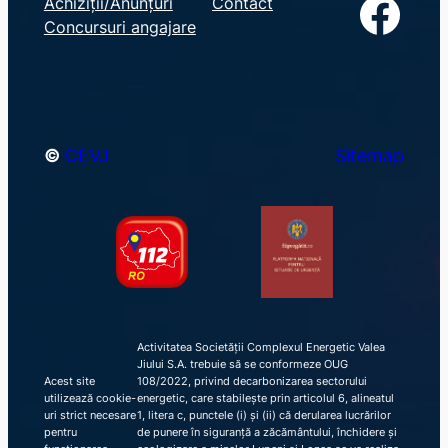
Facebook
Achiziții/Anunțuri
Contact
r
Concursuri angajare
c
h
©
CEVJ
Sitemap
Activitatea Societății Complexul Energetic Valea
Jiului S.A. trebuie să se conformeze OUG
Acest site
108/2022, privind decarbonizarea sectorului
utilizează cookie-
energetic, care stabilește prin articolul 6, alineatul
uri strict necesare
1, litera c, punctele (i) și (ii) că derularea lucrărilor
pentru
de punere în siguranță a zăcământului, închidere și