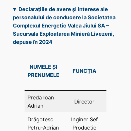
Declarațiile de avere și interese ale
personalului de conducere la Societatea
Complexul Energetic Valea Jiului SA –
Sucursala Exploatarea Minieră Livezeni,
depuse în 2024
DECLAR
NUMELE ȘI
FUNCȚIA
DE AV
PRENUMELE
(DA .P
Preda Ioan
Director
DA
Adrian
Drăgotesc
Inginer Sef
DA
Petru-Adrian
Productie