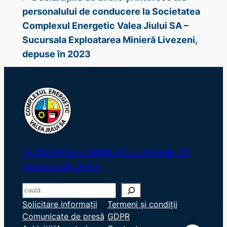
personalului de conducere la Societatea
Complexul Energetic Valea Jiului SA –
Sucursala Exploatarea Minieră Livezeni,
depuse în 2023
SOCIETATEA COMPLEXUL ENERGETIC
VALEA JIULUI S.A.
S
e
Solicitare informații
Termeni și condiții
Comunicate de presă
GDPR
a