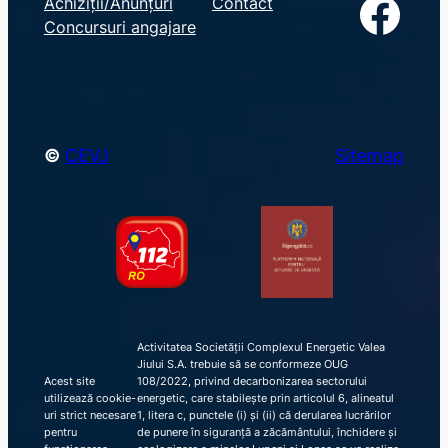
Facebook
Achiziții/Anunțuri
Contact
r
Concursuri angajare
c
h
©
CEVJ
Sitemap
Activitatea Societății Complexul Energetic Valea
Jiului S.A. trebuie să se conformeze OUG
Acest site
108/2022, privind decarbonizarea sectorului
utilizează cookie-
energetic, care stabilește prin articolul 6, alineatul
uri strict necesare
1, litera c, punctele (i) și (ii) că derularea lucrărilor
pentru
de punere în siguranță a zăcământului, închidere și