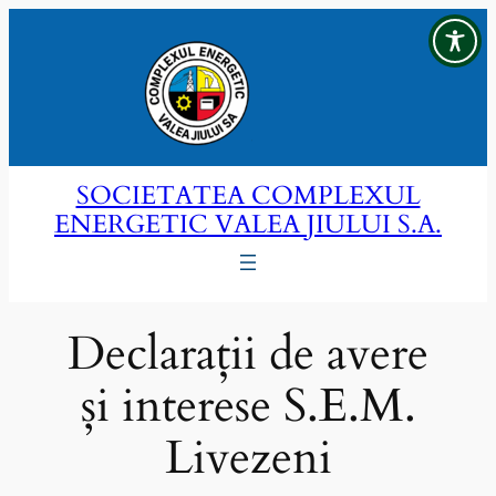
Sari
la
conținut
SOCIETATEA COMPLEXUL
ENERGETIC VALEA JIULUI S.A.
Declarații de avere
și interese S.E.M.
Livezeni