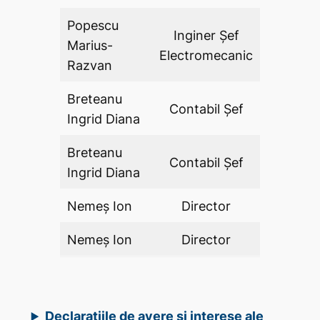
Popescu
Inginer Şef
Marius-
DA
Electromecanic
Razvan
Breteanu
Contabil Șef
DA
Ingrid Diana
Breteanu
Contabil Șef
DA
Ingrid Diana
Nemeș Ion
Director
DA
Nemeș Ion
Director
DA
Declarațiile de avere și interese ale