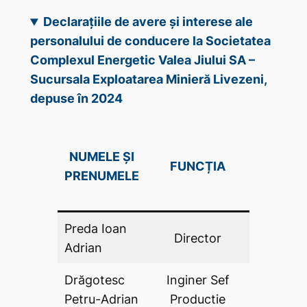
Declarațiile de avere și interese ale
personalului de conducere la Societatea
Complexul Energetic Valea Jiului SA –
Sucursala Exploatarea Minieră Livezeni,
depuse în 2024
DECLAR
NUMELE ȘI
FUNCȚIA
DE AV
PRENUMELE
(DA .P
Preda Ioan
Director
DA
Adrian
Drăgotesc
Inginer Sef
DA
Petru-Adrian
Productie