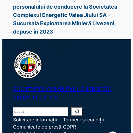
personalului de conducere la Societatea
Complexul Energetic Valea Jiului SA –
Sucursala Exploatarea Minieră Livezeni,
depuse în 2023
SOCIETATEA COMPLEXUL ENERGETIC
VALEA JIULUI S.A.
S
e
Solicitare informații
Termeni și condiții
Comunicate de presă
GDPR
a