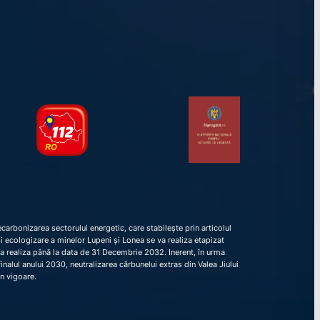
arbonizarea sectorului energetic, care stabilește prin articolul
e și ecologizare a minelor Lupeni și Lonea se va realiza etapizat
va realiza până la data de 31 Decembrie 2032. Inerent, în urma
nalul anului 2030, neutralizarea cărbunelui extras din Valea Jiului
în vigoare.