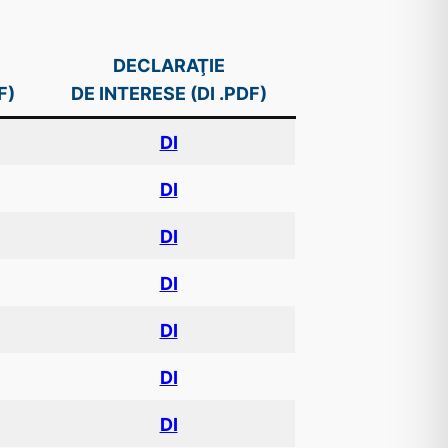
DECLARAŢIE
F)
DE INTERESE (DI .PDF)
DI
DI
DI
DI
DI
DI
DI