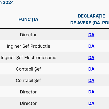
în 2024
DECLARAŢIE
FUNCȚIA
DE AVERE (DA .PD
Director
DA
Inginer Sef Productie
DA
Inginer Şef Electromecanic
DA
Contabil Șef
DA
Contabil Șef
DA
Director
DA
Director
DA