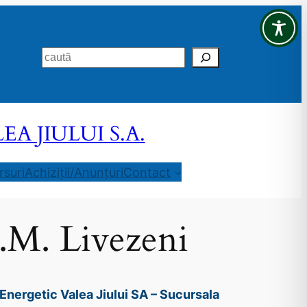
Search
 JIULUI S.A.
suri
Achiziții/Anunțuri
Contact
E.M. Livezeni
Energetic Valea Jiului SA – Sucursala