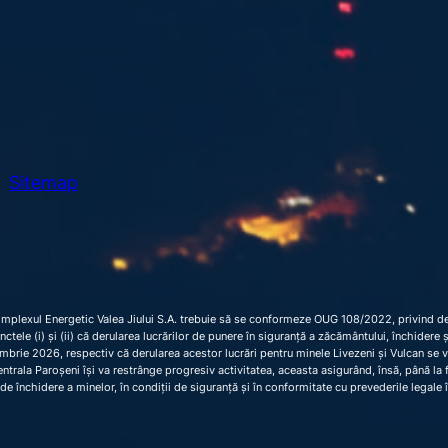
Sitemap
omplexul Energetic Valea Jiului S.A. trebuie să se conformeze OUG 108/2022, privind dec
 punctele (i) și (ii) că derularea lucrărilor de punere în siguranță a zăcământului, închider
brie 2026, respectiv că derularea acestor lucrări pentru minele Livezeni și Vulcan se 
trala Paroșeni își va restrânge progresiv activitatea, aceasta asigurând, însă, până la fi
de închidere a minelor, în condiții de siguranță și în conformitate cu prevederile legale 