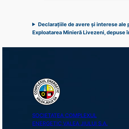
Declarațiile de avere și interese al
Exploatarea Minieră Livezeni, depuse 
SOCIETATEA COMPLEXUL
ENERGETIC VALEA JIULUI S.A.