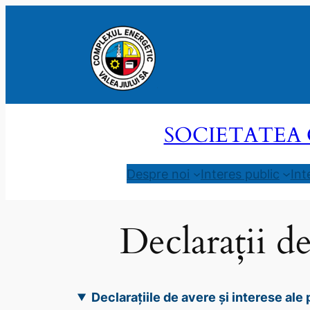
Sari
la
conținut
SOCIETATEA 
Despre noi
Interes public
Int
Declarații d
Declarațiile de avere și interese al