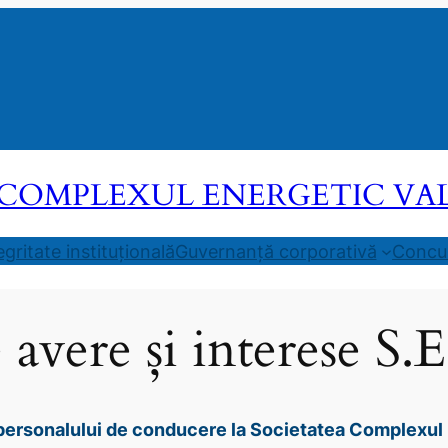
COMPLEXUL ENERGETIC VALEA
egritate instituțională
Guvernanță corporativă
Concur
e avere și interese S.
e personalului de conducere la Societatea Complexul 