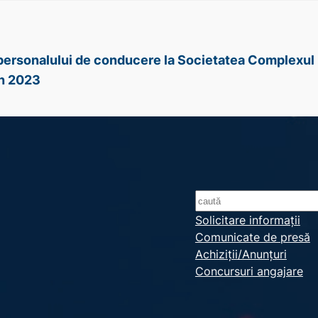
e personalului de conducere la Societatea Complexul 
în 2023
S
e
Solicitare informații
Comunicate de presă
a
Achiziții/Anunțuri
r
Concursuri angajare
c
h