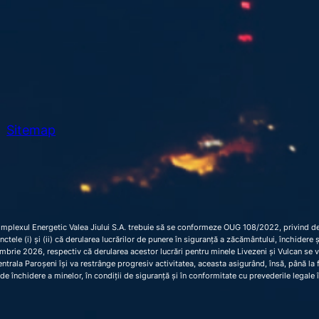
Sitemap
omplexul Energetic Valea Jiului S.A. trebuie să se conformeze OUG 108/2022, privind dec
 punctele (i) și (ii) că derularea lucrărilor de punere în siguranță a zăcământului, închider
brie 2026, respectiv că derularea acestor lucrări pentru minele Livezeni și Vulcan se 
trala Paroșeni își va restrânge progresiv activitatea, aceasta asigurând, însă, până la fi
de închidere a minelor, în condiții de siguranță și în conformitate cu prevederile legale 