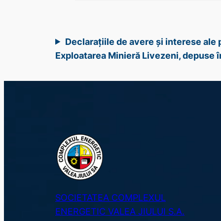
Declarațiile de avere și interese al
Exploatarea Minieră Livezeni, depuse 
SOCIETATEA COMPLEXUL
ENERGETIC VALEA JIULUI S.A.