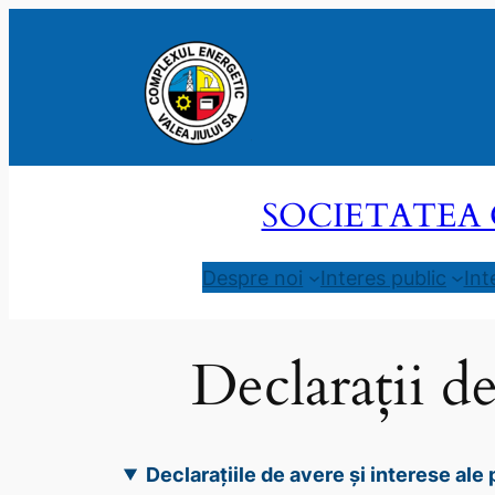
Sari
la
conținut
SOCIETATEA 
Despre noi
Interes public
Int
Declarații d
Declarațiile de avere și interese al