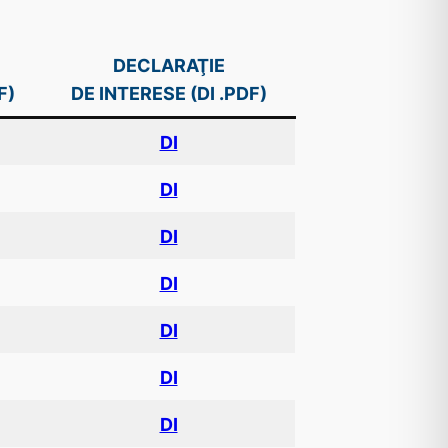
DECLARAŢIE
F)
DE INTERESE (DI .PDF)
DI
DI
DI
DI
DI
DI
DI