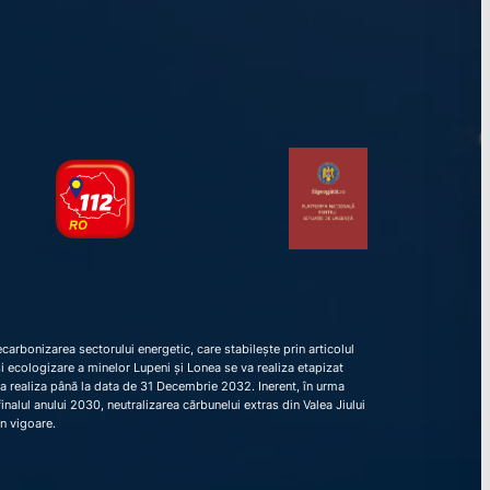
arbonizarea sectorului energetic, care stabilește prin articolul
e și ecologizare a minelor Lupeni și Lonea se va realiza etapizat
va realiza până la data de 31 Decembrie 2032. Inerent, în urma
nalul anului 2030, neutralizarea cărbunelui extras din Valea Jiului
în vigoare.