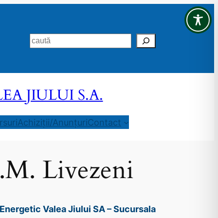
Search
 JIULUI S.A.
suri
Achiziții/Anunțuri
Contact
E.M. Livezeni
Energetic Valea Jiului SA – Sucursala