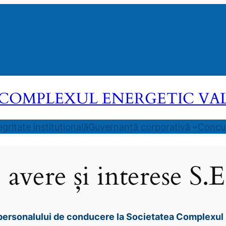
COMPLEXUL ENERGETIC VALEA
egritate instituțională
Guvernanță corporativă
Concur
e avere și interese S.
e personalului de conducere la Societatea Complexul 