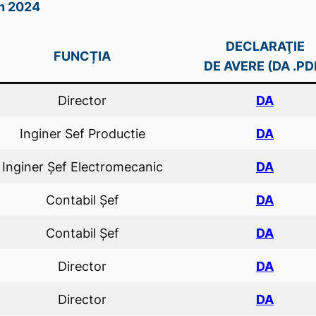
în 2024
DECLARAŢIE
FUNCȚIA
DE AVERE (DA .PD
Director
DA
Inginer Sef Productie
DA
Inginer Şef Electromecanic
DA
Contabil Șef
DA
Contabil Șef
DA
Director
DA
Director
DA