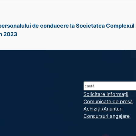
e personalului de conducere la Societatea Complexul 
în 2023
S
e
Solicitare informații
Comunicate de presă
a
Achiziții/Anunțuri
r
Concursuri angajare
c
h