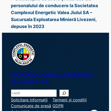
personalului de conducere la Societatea
Complexul Energetic Valea Jiului SA –
Sucursala Exploatarea Minieră Livezeni,
depuse în 2023
SOCIETATEA COMPLEXUL ENERGETIC
VALEA JIULUI S.A.
S
e
Solicitare informații
Termeni și condiții
Comunicate de presă
GDPR
a