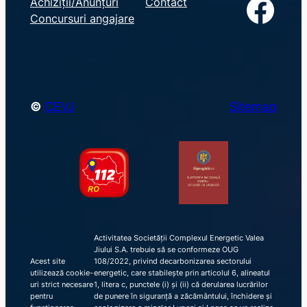
Facebook
Achiziții/Anunțuri
Contact
r
Concursuri angajare
c
h
©
CEVJ
Sitemap
Activitatea Societății Complexul Energetic Valea
Jiului S.A. trebuie să se conformeze OUG
Acest site
108/2022, privind decarbonizarea sectorului
utilizează cookie-
energetic, care stabilește prin articolul 6, alineatul
uri strict necesare
1, litera c, punctele (i) și (ii) că derularea lucrărilor
pentru
de punere în siguranță a zăcământului, închidere și