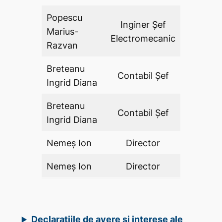
Popescu
Inginer Şef
Marius-
DA
Electromecanic
Razvan
Breteanu
Contabil Șef
DA
Ingrid Diana
Breteanu
Contabil Șef
DA
Ingrid Diana
Nemeș Ion
Director
DA
Nemeș Ion
Director
DA
Declarațiile de avere și interese ale