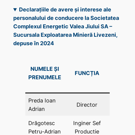
Declarațiile de avere și interese ale
personalului de conducere la Societatea
Complexul Energetic Valea Jiului SA –
Sucursala Exploatarea Minieră Livezeni,
depuse în 2024
DECLAR
NUMELE ȘI
FUNCȚIA
DE AV
PRENUMELE
(DA .P
Preda Ioan
Director
DA
Adrian
Drăgotesc
Inginer Sef
DA
Petru-Adrian
Productie