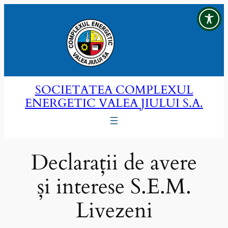
Sari
la
conținut
SOCIETATEA COMPLEXUL
ENERGETIC VALEA JIULUI S.A.
Declarații de avere
și interese S.E.M.
Livezeni