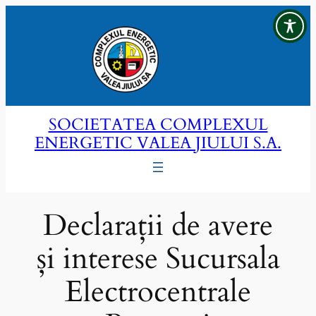
Sari
la
conținut
SOCIETATEA COMPLEXUL
ENERGETIC VALEA JIULUI S.A.
Declarații de avere
și interese Sucursala
Electrocentrale