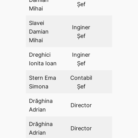
Șef
Mihai
Slavei
Inginer
Damian
DA
Șef
Mihai
Dreghici
Inginer
DA
Ionita Ioan
Şef
Stern Ema
Contabil
DA
Simona
Şef
Drăghina
Director
DA
Adrian
Drăghina
Director
DA
Adrian