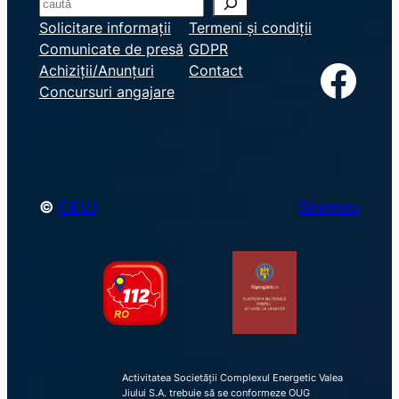
S
e
Solicitare informații
Termeni și condiții
Comunicate de presă
GDPR
a
Facebook
Achiziții/Anunțuri
Contact
r
Concursuri angajare
c
h
©
CEVJ
Sitemap
Activitatea Societății Complexul Energetic Valea
Jiului S.A. trebuie să se conformeze OUG