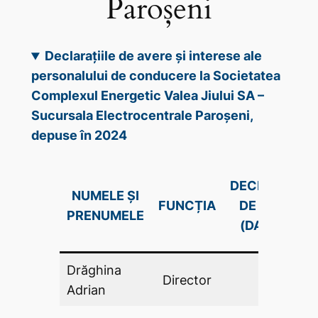
Paroșeni
Declarațiile de avere și interese ale
personalului de conducere la Societatea
Complexul Energetic Valea Jiului SA –
Sucursala Electrocentrale Paroșeni,
depuse în 2024
DECLARAŢIE
NUMELE ȘI
FUNCȚIA
DE AVERE
PRENUMELE
(DA .PDF)
Drăghina
Director
DA
Adrian