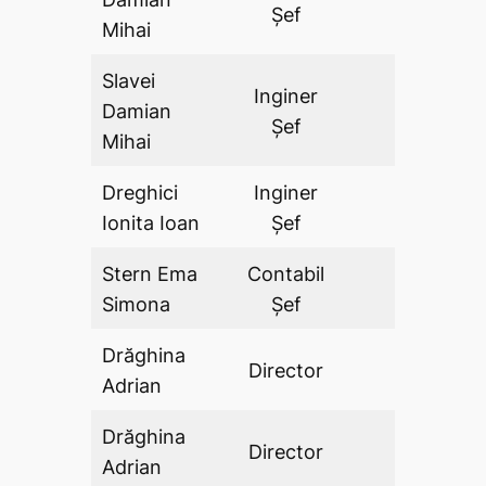
Șef
Mihai
Slavei
Inginer
Damian
DA
Șef
Mihai
Dreghici
Inginer
DA
Ionita Ioan
Şef
Stern Ema
Contabil
DA
Simona
Şef
Drăghina
Director
DA
Adrian
Drăghina
Director
DA
Adrian