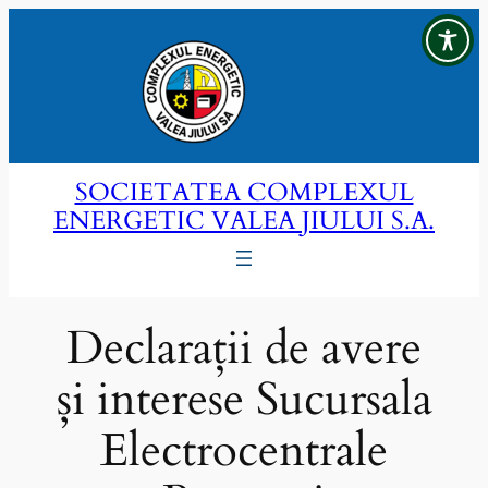
Sari
la
conținut
SOCIETATEA COMPLEXUL
ENERGETIC VALEA JIULUI S.A.
Declarații de avere
și interese Sucursala
Electrocentrale