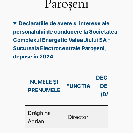
Paroșeni
Declarațiile de avere și interese ale
personalului de conducere la Societatea
Complexul Energetic Valea Jiului SA –
Sucursala Electrocentrale Paroșeni,
depuse în 2024
DECLARAŢIE
NUMELE ȘI
FUNCȚIA
DE AVERE
PRENUMELE
(DA .PDF)
Drăghina
Director
DA
Adrian