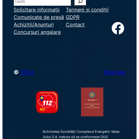
S
e
Solicitare informații
Termeni și condiții
Comunicate de presă
GDPR
a
Facebook
Achiziții/Anunțuri
Contact
r
Concursuri angajare
c
h
©
CEVJ
Sitemap
Activitatea Societății Complexul Energetic Valea
Jiului S.A. trebuie să se conformeze OUG