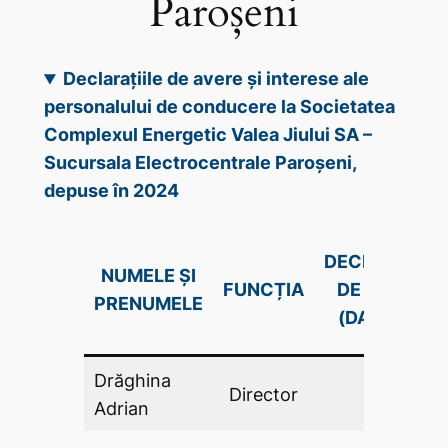
Paroșeni
Declarațiile de avere și interese ale
personalului de conducere la Societatea
Complexul Energetic Valea Jiului SA –
Sucursala Electrocentrale Paroșeni,
depuse în 2024
DECLARAŢIE
NUMELE ȘI
FUNCȚIA
DE AVERE
PRENUMELE
(DA .PDF)
Drăghina
Director
DA
Adrian