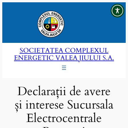
Sari
la
conținut
SOCIETATEA COMPLEXUL
ENERGETIC VALEA JIULUI S.A.
Declarații de avere
și interese Sucursala
Electrocentrale