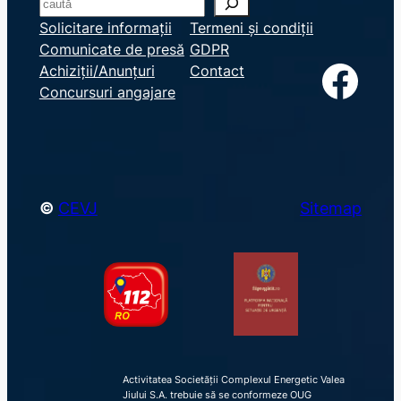
S
e
Solicitare informații
Termeni și condiții
Comunicate de presă
GDPR
a
Facebook
Achiziții/Anunțuri
Contact
r
Concursuri angajare
c
h
©
CEVJ
Sitemap
Activitatea Societății Complexul Energetic Valea
Jiului S.A. trebuie să se conformeze OUG