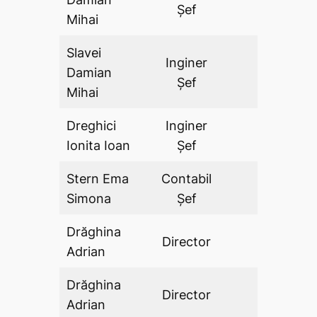
Șef
Mihai
Slavei
Inginer
Damian
DA
Șef
Mihai
Dreghici
Inginer
DA
Ionita Ioan
Şef
Stern Ema
Contabil
DA
Simona
Şef
Drăghina
Director
DA
Adrian
Drăghina
Director
DA
Adrian