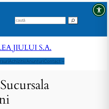
Search
 JIULUI S.A.
suri
Achiziții/Anunțuri
Contact
 Sucursala
ni