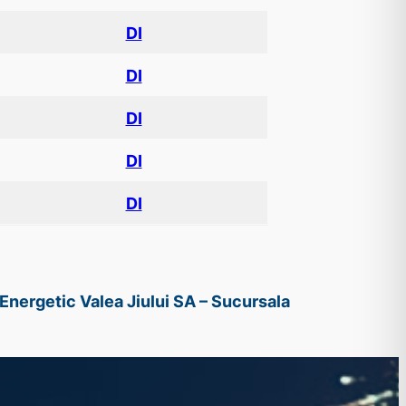
DI
DI
DI
DI
DI
Energetic Valea Jiului SA – Sucursala