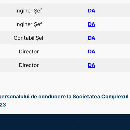
Inginer Șef
DA
Inginer Şef
DA
Contabil Şef
DA
Director
DA
Director
DA
e personalului de conducere la Societatea Complexul 
023