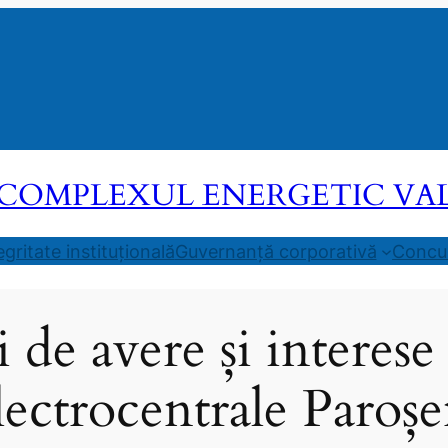
COMPLEXUL ENERGETIC VALEA
egritate instituțională
Guvernanță corporativă
Concur
i de avere și interese
lectrocentrale Paroșe