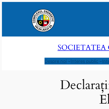
Sari
la
conținut
SOCIETATEA 
Despre noi
Interes public
Int
Declarați
E