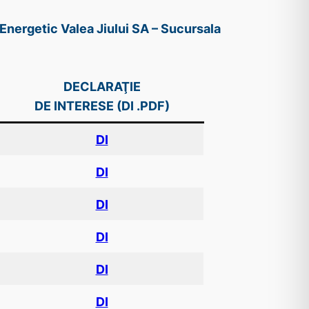
Energetic Valea Jiului SA – Sucursala
DECLARAŢIE
DE INTERESE (DI .PDF)
DI
DI
DI
DI
DI
DI