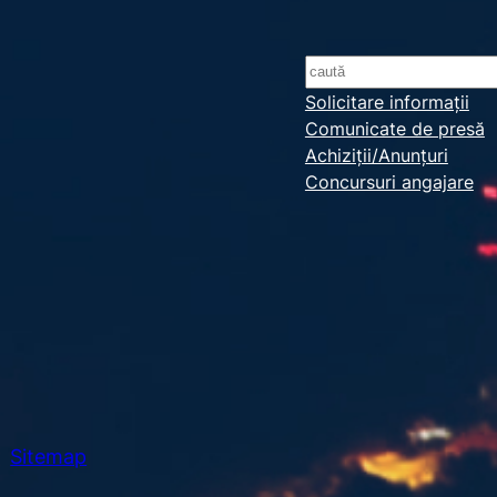
S
e
Solicitare informații
Comunicate de presă
a
Achiziții/Anunțuri
r
Concursuri angajare
c
h
Sitemap