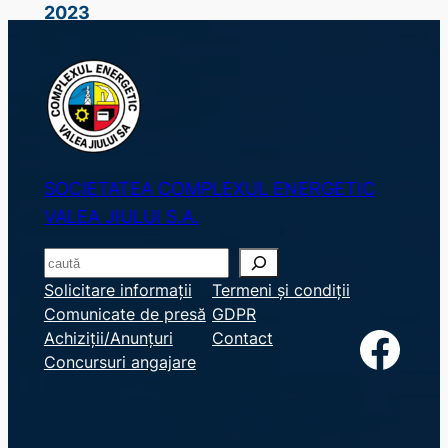
2023
SOCIETATEA COMPLEXUL ENERGETIC
VALEA JIULUI S.A.
S
e
Solicitare informații
Termeni și condiții
Comunicate de presă
GDPR
a
Facebook
Achiziții/Anunțuri
Contact
r
Concursuri angajare
c
h