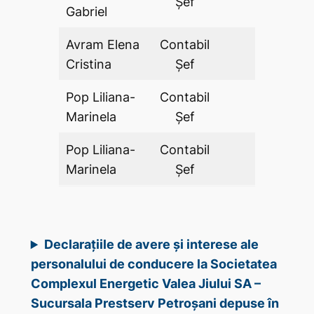
Şef
Gabriel
Avram Elena
Contabil
DA
Cristina
Şef
Pop Liliana-
Contabil
DA
Marinela
Şef
Pop Liliana-
Contabil
DA
Marinela
Şef
Declarațiile de avere și interese ale
personalului de conducere la Societatea
Complexul Energetic Valea Jiului SA –
Sucursala Prestserv Petroșani depuse în