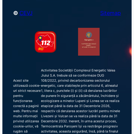
©
CEVJ
Sitemap
Activitatea Societății Complexul Energetic Valea
Jiului S.A. trebuie să se conformeze OUG
Acest site
108/2022, privind decarbonizarea sectorului
utilizează cookie-
energetic, care stabilește prin articolul 6, alineatul
uri strict necesare
1, litera c, punctele (i) și (ii) că derularea lucrărilor
pentru
de punere în siguranță a zăcământului, închidere și
funcționarea
ecologizare a minelor Lupeni și Lonea se va realiza
corectă a paginii
etapizat până la data de 31 Decembrie 2026,
web. Pentru mai
respectiv că derularea acestor lucrări pentru minele
multe informații
Livezeni și Vulcan se va realiza până la data de 31
privind utilizarea
Decembrie 2032. Inerent, în urma acestui proces,
cookie-urilor, vă
Termocentrala Paroșeni își va restrânge progresiv
rugăm să
activitatea, aceasta asigurând, însă, până la finalul