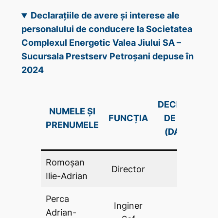
Declarațiile de avere și interese ale
personalului de conducere la Societatea
Complexul Energetic Valea Jiului SA –
Sucursala Prestserv Petroșani depuse în
2024
DECLARAŢIE
NUMELE ȘI
FUNCȚIA
DE AVERE
PRENUMELE
(DA .PDF)
Romoșan
Director
DA
Ilie-Adrian
Perca
Inginer
Adrian-
DA