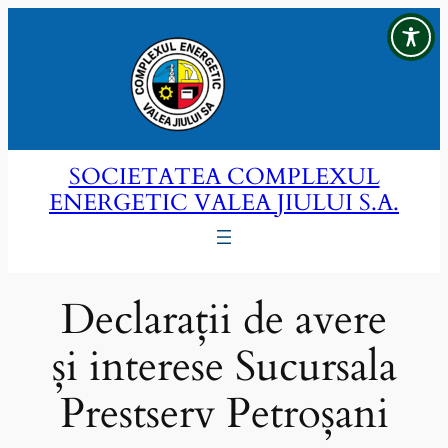
Sari
la
conținut
SOCIETATEA COMPLEXUL
ENERGETIC VALEA JIULUI S.A.
Declarații de avere
și interese Sucursala
Prestserv Petroșani