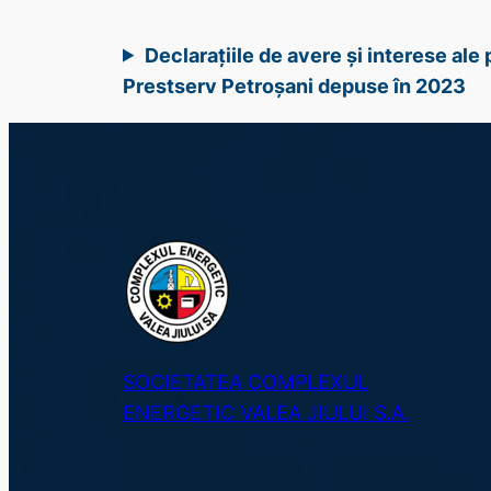
Declarațiile de avere și interese al
Prestserv Petroșani depuse în 2023
SOCIETATEA COMPLEXUL
ENERGETIC VALEA JIULUI S.A.