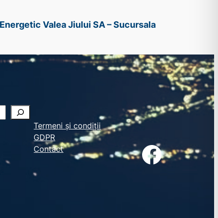
Energetic Valea Jiului SA – Sucursala
Termeni și condiții
GDPR
Facebook
Contact