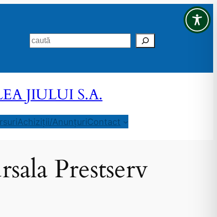
Search
 JIULUI S.A.
suri
Achiziții/Anunțuri
Contact
rsala Prestserv