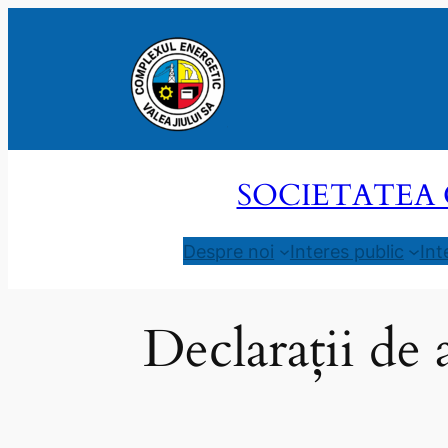
Sari
la
conținut
SOCIETATEA 
Despre noi
Interes public
Int
Declarații de 