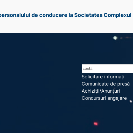
e personalului de conducere la Societatea Complexul 
S
e
Solicitare informații
Comunicate de presă
a
Achiziții/Anunțuri
r
Concursuri angajare
c
h