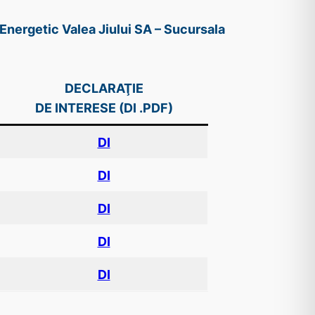
Energetic Valea Jiului SA – Sucursala
DECLARAŢIE
DE INTERESE (DI .PDF)
DI
DI
DI
DI
DI