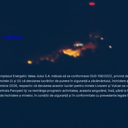
Sitemap
omplexul Energetic Valea Jiului S.A. trebuie să se conformeze OUG 108/2022, privind dec
 punctele (i) și (ii) că derularea lucrărilor de punere în siguranță a zăcământului, închider
brie 2026, respectiv că derularea acestor lucrări pentru minele Livezeni și Vulcan se 
trala Paroșeni își va restrânge progresiv activitatea, aceasta asigurând, însă, până la fi
de închidere a minelor, în condiții de siguranță și în conformitate cu prevederile legale 