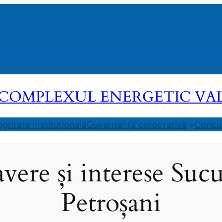
COMPLEXUL ENERGETIC VALEA
egritate instituțională
Guvernanță corporativă
Concur
avere și interese Sucu
Petroșani