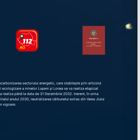
arbonizarea sectorului energetic, care stabilește prin articolul
e și ecologizare a minelor Lupeni și Lonea se va realiza etapizat
va realiza până la data de 31 Decembrie 2032. Inerent, în urma
nalul anului 2030, neutralizarea cărbunelui extras din Valea Jiului
în vigoare.