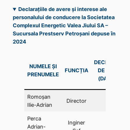
Declarațiile de avere și interese ale
personalului de conducere la Societatea
Complexul Energetic Valea Jiului SA –
Sucursala Prestserv Petroșani depuse în
2024
DECLARAŢIE
NUMELE ȘI
FUNCȚIA
DE AVERE
PRENUMELE
(DA .PDF)
Romoșan
Director
DA
Ilie-Adrian
Perca
Inginer
Adrian-
DA