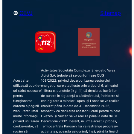
©
CEVJ
Sitemap
Activitatea Societății Complexul Energetic Valea
Jiului S.A. trebuie să se conformeze OUG
Acest site
108/2022, privind decarbonizarea sectorului
utilizează cookie-
energetic, care stabilește prin articolul 6, alineatul
uri strict necesare
1, litera c, punctele (i) și (ii) că derularea lucrărilor
pentru
de punere în siguranță a zăcământului, închidere și
funcționarea
ecologizare a minelor Lupeni și Lonea se va realiza
corectă a paginii
etapizat până la data de 31 Decembrie 2026,
web. Pentru mai
respectiv că derularea acestor lucrări pentru minele
multe informații
Livezeni și Vulcan se va realiza până la data de 31
privind utilizarea
Decembrie 2032. Inerent, în urma acestui proces,
cookie-urilor, vă
Termocentrala Paroșeni își va restrânge progresiv
rugăm să
activitatea, aceasta asigurând, însă, până la finalul