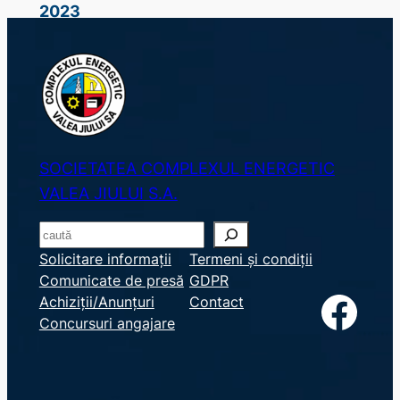
2023
SOCIETATEA COMPLEXUL ENERGETIC
VALEA JIULUI S.A.
S
e
Solicitare informații
Termeni și condiții
Comunicate de presă
GDPR
a
Facebook
Achiziții/Anunțuri
Contact
r
Concursuri angajare
c
h