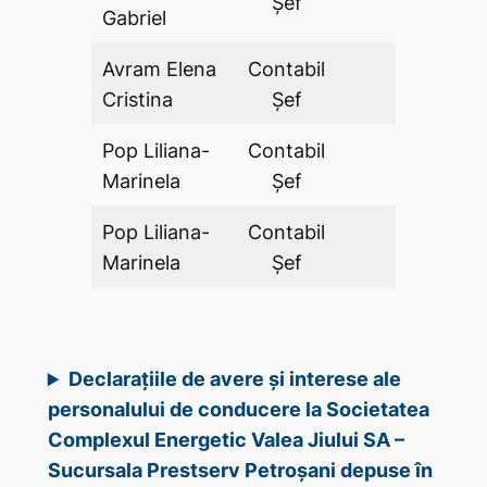
Şef
Gabriel
Avram Elena
Contabil
DA
Cristina
Şef
Pop Liliana-
Contabil
DA
Marinela
Şef
Pop Liliana-
Contabil
DA
Marinela
Şef
Declarațiile de avere și interese ale
personalului de conducere la Societatea
Complexul Energetic Valea Jiului SA –
Sucursala Prestserv Petroșani depuse în