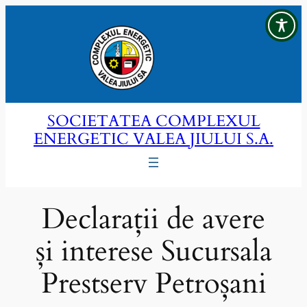
Sari
la
conținut
SOCIETATEA COMPLEXUL
ENERGETIC VALEA JIULUI S.A.
Declarații de avere
și interese Sucursala
Prestserv Petroșani