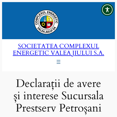
Sari
la
conținut
SOCIETATEA COMPLEXUL
ENERGETIC VALEA JIULUI S.A.
Declarații de avere
și interese Sucursala
Prestserv Petroșani