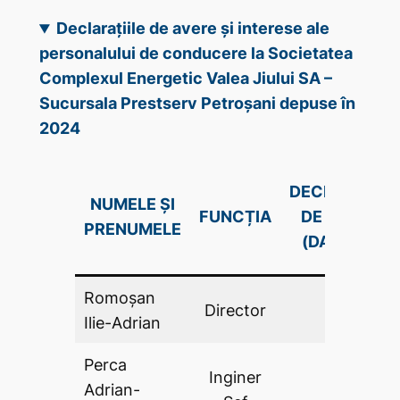
Declarațiile de avere și interese ale
personalului de conducere la Societatea
Complexul Energetic Valea Jiului SA –
Sucursala Prestserv Petroșani depuse în
2024
DECLARAŢIE
NUMELE ȘI
FUNCȚIA
DE AVERE
PRENUMELE
(DA .PDF)
Romoșan
Director
DA
Ilie-Adrian
Perca
Inginer
Adrian-
DA