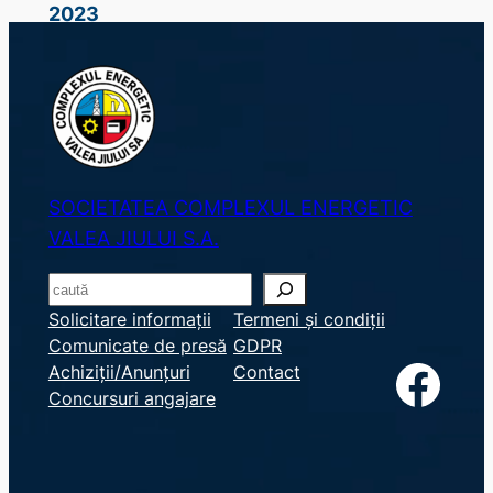
2023
SOCIETATEA COMPLEXUL ENERGETIC
VALEA JIULUI S.A.
S
e
Solicitare informații
Termeni și condiții
Comunicate de presă
GDPR
a
Facebook
Achiziții/Anunțuri
Contact
r
Concursuri angajare
c
h