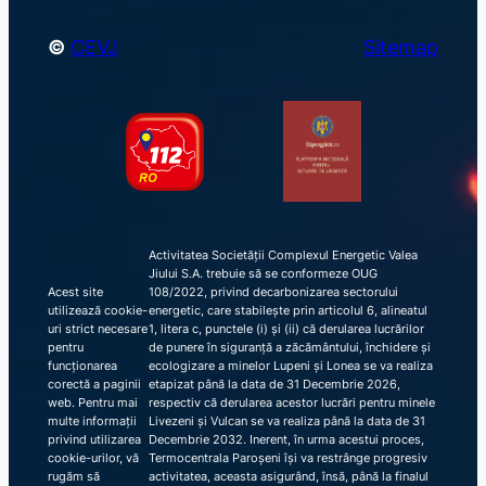
©
CEVJ
Sitemap
Activitatea Societății Complexul Energetic Valea
Jiului S.A. trebuie să se conformeze OUG
Acest site
108/2022, privind decarbonizarea sectorului
utilizează cookie-
energetic, care stabilește prin articolul 6, alineatul
uri strict necesare
1, litera c, punctele (i) și (ii) că derularea lucrărilor
pentru
de punere în siguranță a zăcământului, închidere și
funcționarea
ecologizare a minelor Lupeni și Lonea se va realiza
corectă a paginii
etapizat până la data de 31 Decembrie 2026,
web. Pentru mai
respectiv că derularea acestor lucrări pentru minele
multe informații
Livezeni și Vulcan se va realiza până la data de 31
privind utilizarea
Decembrie 2032. Inerent, în urma acestui proces,
cookie-urilor, vă
Termocentrala Paroșeni își va restrânge progresiv
rugăm să
activitatea, aceasta asigurând, însă, până la finalul